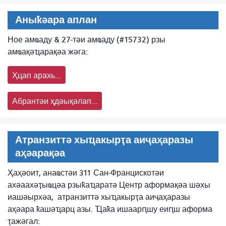
Аныҟәара аплан
Ное амҩаду & 27-тәи амҩаду (#15732) рзы
амҩақәҵарақәа жәга:
Ҳцап арахь...
Абрантәи ҳдәықәлап...
Атранзиттә хыҵакырҭа аиҷаҳаразы
аҳәарақәа
Ҳаҳәоит, анаҩстәи 311 Сан-Францискотәи
ахәаахәҭыҩцәа рзыҟаҵаратә Центр аформақәа шәхы
иашәырхәа,
атранзиттә хыҵакырҭа аиҷаҳаразы
аҳәара ҟашәҵарц азы. Ҵаҟа ишаарԥшу еиԥш аформа
ҭажәгал: