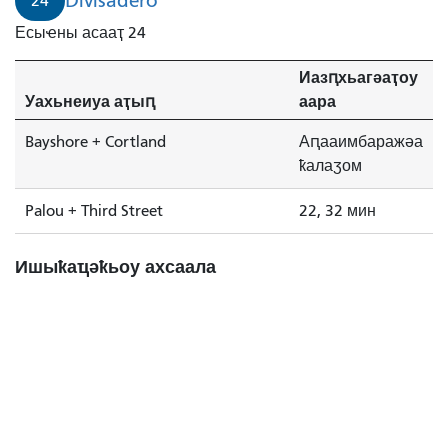
Divisadero
24
Есыҽны асааҭ 24
Иазԥхьагәаҭоу
Уахьнеиуа аҭыԥ
аара
Bayshore + Cortland
Аԥааимбаражәа
ҟалаӡом
Palou + Third Street
22, 32 мин
Ишыҟаҵәҟьоу ахсаала