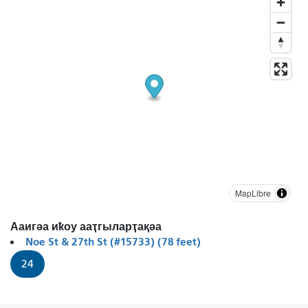
MapLibre
Ааигәа иҟоу ааҭгыларҭақәа
Noe St & 27th St (#15733) (78 feet)
24