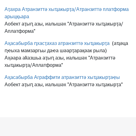
Аҭахра Атранзиттә хыҵакырҭа/Атранзиттә платформа
арыцқьара
Аобект аҭыԥ азы, иалышәх "Атранзиттә хыҵакырҭа/
Аплатформа"
Аҳасабырба ԥхасҭахаз атранзиттә хыҵакырҭа
(аҵәца
ԥҽыха мамзаргьы даҽа шәарҭарақәак рыла)
Аҳәара аҟазшьа аҭыԥ азы, иалышәх "Атранзиттә
хыҵакырҭа/Аплатформа"
Аҳасабырба Аграффити атранзиттә хыҵакырҭаҿы
Аобект аҭыԥ азы, иалышәх "Атранзиттә хыҵакырҭа"