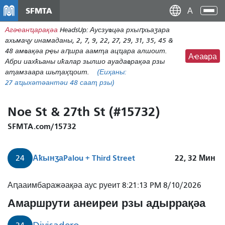
Нҳаи
SFMTA
Ана
Дан
аԥс
Агәҽанҵарақәа
HeadsUp: Аусзуҩцәа рхыԥхьаӡара
наи
ахьмаҷу инамаданы, 2, 7, 9, 22, 27, 29, 31, 35, 45 &
дунг
48 амҩақәа рҿы аԥшра аамҭа ацҵара алшоит.
Аҽаҩра
Абри иахҟьаны иҟалар зылшо ауадаҩрақәа рзы
аҭамзаара шьҭаҳҵоит.
(Еиҳаны:
27
аҵыхәтәантәи 48 сааҭ рзы)
Noe St & 27th St (#15732)
SFMTA.com/15732
Аҟынӡа
Palou + Third Street
22, 32
Мин
24
Аԥааимбаражәақәа аус руеит 8:21:13 PM 8/10/2026
Амаршрути анеиреи рзы адыррақәа