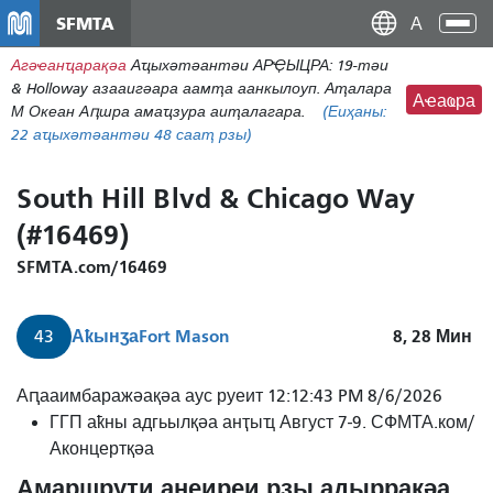
Нҳаи
SFMTA
Ана
Дан
аԥс
Агәҽанҵарақәа
Аҵыхәтәантәи АРҾЫЦРА: 19-тәи
наи
& Holloway азааигәара аамҭа аанкылоуп. Аҭалара
дунг
Аҽаҩра
М Океан Аԥшра амаҵзура аиҭалагара.
(Еиҳаны:
22
аҵыхәтәантәи 48 сааҭ рзы)
South Hill Blvd & Chicago Way
(#16469)
SFMTA.com/16469
Аҟынӡа
Fort Mason
8, 28
Мин
43
Аԥааимбаражәақәа аус руеит 12:12:43 PM 8/6/2026
ГГП аҟны адгьылқәа анҭыҵ Август 7-9. СФМТА.ком/
Аконцертқәа
Амаршрути анеиреи рзы адыррақәа