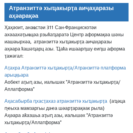
Атранзиттә хыҵакырҭа аиҷаҳаразы
аҳәарақәа
Ҳаҳәоит, анаҩстәи 311 Сан-Францискотәи
ахәаахәҭыҩцәа рзыҟаҵаратә Центр аформақәа шәхы
иашәырхәа,
атранзиттә хыҵакырҭа аиҷаҳаразы
аҳәара ҟашәҵарц азы. Ҵаҟа ишаарԥшу еиԥш аформа
ҭажәгал:
Аҭахра Атранзиттә хыҵакырҭа/Атранзиттә платформа
арыцқьара
Аобект аҭыԥ азы, иалышәх "Атранзиттә хыҵакырҭа/
Аплатформа"
Аҳасабырба ԥхасҭахаз атранзиттә хыҵакырҭа
(аҵәца
ԥҽыха мамзаргьы даҽа шәарҭарақәак рыла)
Аҳәара аҟазшьа аҭыԥ азы, иалышәх "Атранзиттә
хыҵакырҭа/Аплатформа"