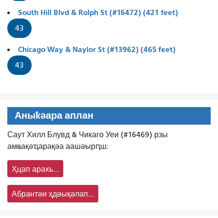
South Hill Blvd & Rolph St (#16472) (421 feet)
43
Chicago Way & Naylor St (#13962) (465 feet)
43
Аныҟәара аплан
Саут Хилл Блувд & Чикаго Уеи (#16469) рзы
амҩақәҵарақәа аашәырԥш:
Ҳцап арахь...
Абрантәи ҳдәықәлап...