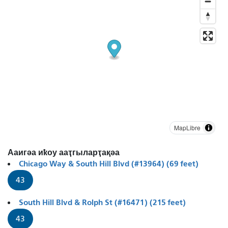
MapLibre
Ааигәа иҟоу ааҭгыларҭақәа
Chicago Way & South Hill Blvd (#13964) (69 feet)
43
South Hill Blvd & Rolph St (#16471) (215 feet)
43