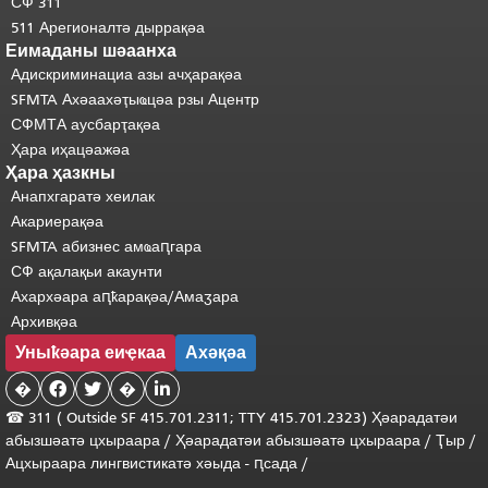
СФ 311
511 Арегионалтә дыррақәа
Еимаданы шәаанха
Адискриминациа азы ачҳарақәа
SFMTA Ахәаахәҭыҩцәа рзы Ацентр
СФМТА аусбарҭақәа
Ҳара иҳацәажәа
Ҳара ҳазкны
Анапхгаратә хеилак
Акариерақәа
SFMTA абизнес амҩаԥгара
СФ ақалақьи акаунти
Ахархәара аԥҟарақәа/Амаӡара
Архивқәа
Уныҟәара еиҿкаа
Ахәқәа
�


�

☎ 311 (
Outside
SF 415.701.2311; TTY 415.701.2323) Ҳәарадатәи
абызшәатә цхыраара
/
Ҳәарадатәи
абызшәатә
цхыраара
/
Ҭыр
/
Ацхыраара
лингвистикатә
хәыда
-
ԥсада
/