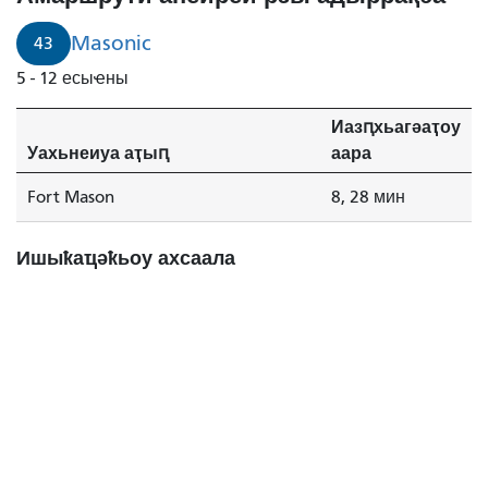
Masonic
43
5 - 12 есыҽны
Иазԥхьагәаҭоу
Уахьнеиуа аҭыԥ
аара
Fort Mason
8, 28 мин
Ишыҟаҵәҟьоу ахсаала