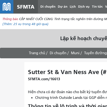
SFMTA
Di chuyển
Dự án
Lịch
Dịch vụ
Tin tức
V
Thông báo
CẬP NHẬT CUỐI CÙNG: Tình trạng tắc nghẽn trên đường McAll
(Thêm:
25 vụ
trong 48 giờ qua)
Lập kế hoạch chuyế
Trang chủ
Di chuyển
Muni
Tuyến đường
Sutter St & Van Ness Ave (#
SFMTA.com/16613
Hiện chưa có dự đoán nào cho bất kỳ tuyến đư
Chương trình Outside Lands tại GGP diễn 
Thông tin về lộ trình và thời gia