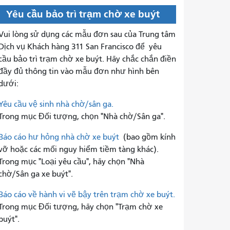
Yêu cầu bảo trì trạm chờ xe buýt
Vui lòng sử dụng các mẫu đơn sau của Trung tâm
Dịch vụ Khách hàng 311 San Francisco để
yêu
cầu bảo trì trạm chờ xe buýt. Hãy chắc chắn điền
đầy đủ thông tin vào mẫu đơn như hình bên
dưới:
Yêu cầu vệ sinh nhà chờ/sân ga.
Trong mục Đối tượng, chọn "Nhà chờ/Sân ga".
Báo cáo hư hỏng nhà chờ xe buýt
(bao gồm kính
vỡ hoặc các mối nguy hiểm tiềm tàng khác).
Trong mục "Loại yêu cầu", hãy chọn "Nhà
chờ/Sân ga xe buýt".
Báo cáo về hành vi vẽ bậy trên trạm chờ xe buýt.
Trong mục Đối tượng, hãy chọn "Trạm chờ xe
buýt".