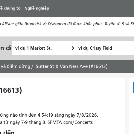
đến
ề chúng tôi
Nghề nghiệp
nội
dung
ister giữa Broderick và Divisadero đã được khắc phục. Tuyến số 5 và 5R 
Vị
Địa
n đi
Tôi
trí
điểm
muốn
bắt
kết
đi
đầu
thúc
 và điểm dừng
Sutter St & Van Ness Ave (#16613)
du
lịch
như
16613)
thế
nào
ờng nào tính đến 4:54:19 sáng ngày 7/8/2026.
ra từ ngày 7-9 tháng 8. SFMTA.com/Concerts
n đến