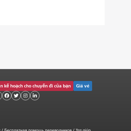
n kế hoạch cho chuyến đi của bạn
Giá vé




ữ
/
Бесплатная помощь переводчиков
/
Trợ giúp