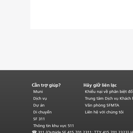
Cần trợ giúp?
Hãy giữ liên lạc
Kết
thúc
Muni
Khiếu nại về phân biệt đố
nội
Dịch vụ
Trung tâm Dịch vụ Khách
dung
Dự án
Văn phòng SFMTA
trang.
Phần
Di chuyển
Liên hệ với chúng tôi
còn
SF 311
lại
Thông tin khu vực 511
của
☎
311 (Outside SF 415.701.2311; TTY 415.701.2323) H