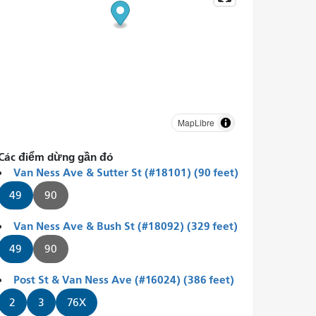
MapLibre
Các điểm dừng gần đó
Van Ness Ave & Sutter St (#18101) (90 feet)
49
90
Van Ness Ave & Bush St (#18092) (329 feet)
49
90
Post St & Van Ness Ave (#16024) (386 feet)
2
3
76X