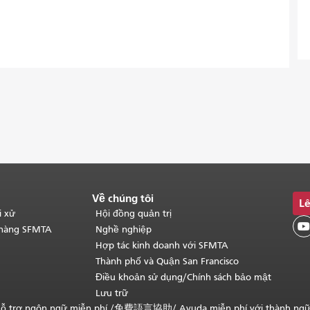
Về chúng tôi
Lê
i xử
Hội đồng quản trị

 hàng SFMTA
Nghề nghiệp
Hợp tác kinh doanh với SFMTA
Thành phố và Quận San Francisco
Điều khoản sử dụng/Chính sách bảo mật
Lưu trữ
ỗ trợ ngôn ngữ miễn phí /
免費語言協助
/
Ayuda miễn phí với thành ng