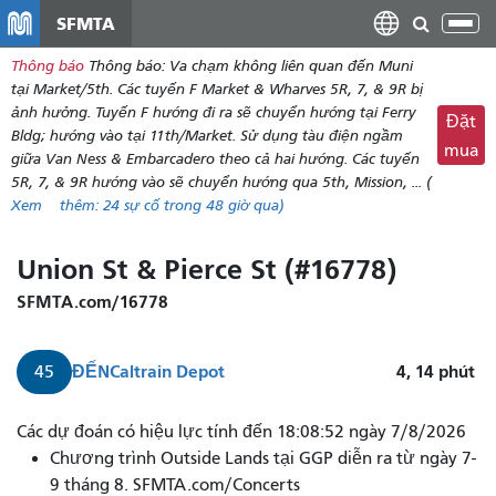
đến
SFMTA
Chu
nội
đổi
Thông báo
Thông báo: Va chạm không liên quan đến Muni
dung
điề
tại Market/5th. Các tuyến F Market & Wharves 5R, 7, & 9R bị
hư
ảnh hưởng. Tuyến F hướng đi ra sẽ chuyển hướng tại Ferry
Đặt
Bldg; hướng vào tại 11th/Market. Sử dụng tàu điện ngầm
mua
giữa Van Ness & Embarcadero theo cả hai hướng. Các tuyến
5R, 7, & 9R hướng vào sẽ chuyển hướng qua 5th, Mission, ... (
Xem
thêm:
24
sự cố trong 48 giờ qua)
Union St & Pierce St (#16778)
SFMTA.com/16778
ĐẾN
Caltrain Depot
4, 14
phút
45
Tuyến
Các dự đoán có hiệu lực tính đến 18:08:52 ngày 7/8/2026
xe
Chương trình Outside Lands tại GGP diễn ra từ ngày 7-
buýt
9 tháng 8. SFMTA.com/Concerts