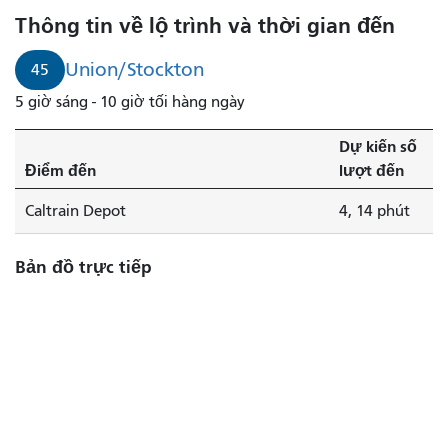
số
Thông tin về lộ trình và thời gian đến
45
Union/Stockton
Union/Stockton
45
đến
5 giờ sáng - 10 giờ tối hàng ngày
nơi
trong
Dự kiến ​​số
4
Điểm đến
lượt đến
phút.
Caltrain Depot
4, 14 phút
Bản đồ trực tiếp