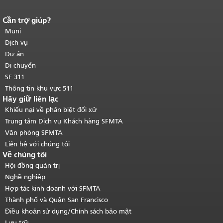
Cần trợ giúp?
Kết thúc nội dung trang.
Phần còn lại
của trang này được lặp lại trên mọi
Muni
trang.
Quay lại đầu trang nội dung
Dịch vụ
chính
.
Dự án
Di chuyển
SF 311
Thông tin khu vực 511
Hãy giữ liên lạc
Khiếu nại về phân biệt đối xử
Trung tâm Dịch vụ Khách hàng SFMTA
Văn phòng SFMTA
Liên hệ với chúng tôi
Về chúng tôi
Hội đồng quản trị
Nghề nghiệp
Hợp tác kinh doanh với SFMTA
Thành phố và Quận San Francisco
Điều khoản sử dụng/Chính sách bảo mật
Lưu trữ