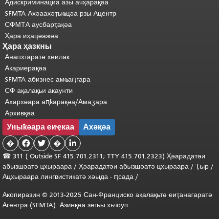
Адискриминациа азы ачҳарақәа
SFMTA Ахәаахәҭыҩцәа рзы Ацентр
СФМТА аусбарҭақәа
Ҳара иҳацәажәа
Ҳара ҳазкны
Анапхгаратә хеилак
Акариерақәа
SFMTA абизнес амҩаԥгара
СФ ақалақьи акаунти
Ахархәара аԥҟарақәа/Амаӡара
Архивқәа
Уныҟәара еиҿкаа
Ахәқәа
�


�

☎ 311 (
Outside
SF 415.701.2311; TTY 415.701.2323) Ҳәарадатәи
абызшәатә цхыраара
/
Ҳәарадатәи
абызшәатә
цхыраара
/
Ҭыр
/
Ацхыраара
лингвистикатә
хәыда
-
ԥсада
/
Акопиразин © 2013-2025 Сан-Франциско ақалақьтә еиҭанагаратә
Агентра (SFMTA). Азинқәа зегьы хьчоуп.