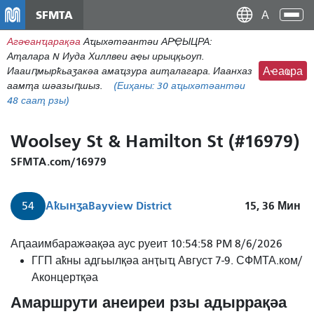
Нҳаи
SFMTA
Ана
Дан
аԥс
Агәҽанҵарақәа
Аҵыхәтәантәи АРҾЫЦРА:
наи
Аҭалара N Иуда Хиллвеи аҿы ирыцқьоуп.
дунг
Иааиԥмырҟьаӡакәа амаҵзура аиҭалагара. Иаанхаз
Аҽаҩра
аамҭа шәазыԥшыз.
(Еиҳаны:
30
аҵыхәтәантәи
48 сааҭ рзы)
Woolsey St & Hamilton St (#16979)
SFMTA.com/16979
Аҟынӡа
Bayview District
15, 36
Мин
54
Аԥааимбаражәақәа аус руеит 10:54:58 PM 8/6/2026
ГГП аҟны адгьылқәа анҭыҵ Август 7-9. СФМТА.ком/
Аконцертқәа
Амаршрути анеиреи рзы адыррақәа