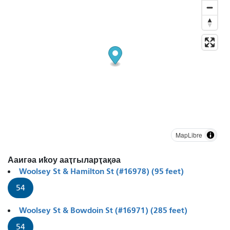
MapLibre
Ааигәа иҟоу ааҭгыларҭақәа
Woolsey St & Hamilton St (#16978) (95 feet)
54
Woolsey St & Bowdoin St (#16971) (285 feet)
54