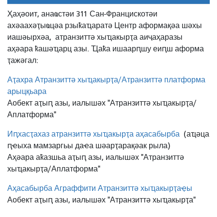
Ҳаҳәоит, анаҩстәи 311 Сан-Францискотәи
ахәаахәҭыҩцәа рзыҟаҵаратә Центр аформақәа шәхы
иашәырхәа,
атранзиттә хыҵакырҭа аиҷаҳаразы
аҳәара ҟашәҵарц азы. Ҵаҟа ишаарԥшу еиԥш аформа
ҭажәгал:
Аҭахра Атранзиттә хыҵакырҭа/Атранзиттә платформа
арыцқьара
Аобект аҭыԥ азы, иалышәх "Атранзиттә хыҵакырҭа/
Аплатформа"
Иԥхасҭахаз атранзиттә хыҵакырҭа аҳасабырба
(аҵәца
ԥҽыха мамзаргьы даҽа шәарҭарақәак рыла)
Аҳәара аҟазшьа аҭыԥ азы, иалышәх "Атранзиттә
хыҵакырҭа/Аплатформа"
Аҳасабырба Аграффити Атранзиттә хыҵакырҭаҿы
Аобект аҭыԥ азы, иалышәх "Атранзиттә хыҵакырҭа"