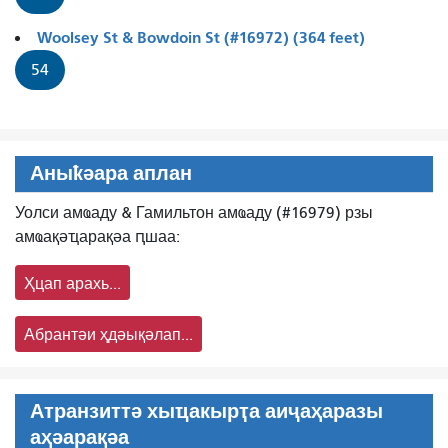
Woolsey St & Bowdoin St (#16972) (364 feet)
54
Аныҟәара аплан
Уолси амҩаду & Гамильтон амҩаду (#16979) рзы
амҩақәҵарақәа ԥшаа:
Ҳцап арахь...
Абрантәи ҳдәықәлап...
Атранзиттә хыҵакырҭа аиҷаҳаразы
аҳәарақәа