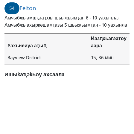
Felton
54
Амчыбжь амшқәа рзы шьыжьымҭан 6 - 10 уахынла;
Амчыбжь ахыркәшамҭазы 5 шьыжьымҭан - 10 уахынла
Иазԥхьагәаҭоу
Уахьнеиуа аҭыԥ
аара
Bayview District
15, 36 мин
Ишыҟаҵәҟьоу ахсаала