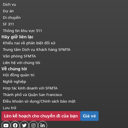
trang.
Quay lại đầu trang nội dung
Dịch vụ
chính
.
Dự án
Di chuyển
SF 311
Thông tin khu vực 511
Hãy giữ liên lạc
Khiếu nại về phân biệt đối xử
Trung tâm Dịch vụ Khách hàng SFMTA
Văn phòng SFMTA
Liên hệ với chúng tôi
Về chúng tôi
Hội đồng quản trị
Nghề nghiệp
Hợp tác kinh doanh với SFMTA
Thành phố và Quận San Francisco
Điều khoản sử dụng/Chính sách bảo mật
Lưu trữ
Lên kế hoạch cho chuyến đi của bạn
Giá vé




