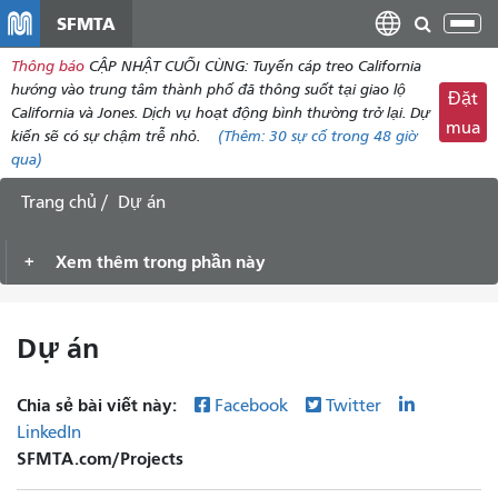
đến
SFMTA
Chu
nội
đổi
Thông báo
CẬP NHẬT CUỐI CÙNG: Tuyến cáp treo California
dung
điề
hướng vào trung tâm thành phố đã thông suốt tại giao lộ
Đặt
hư
California và Jones. Dịch vụ hoạt động bình thường trở lại. Dự
mua
kiến ​​sẽ có sự chậm trễ nhỏ.
(Thêm:
30
sự cố trong 48 giờ
qua)
Trang chủ
Dự án
Xem thêm trong phần này
Dự án
Chia sẻ bài viết này:
Facebook
Twitter
LinkedIn
SFMTA.com/Projects