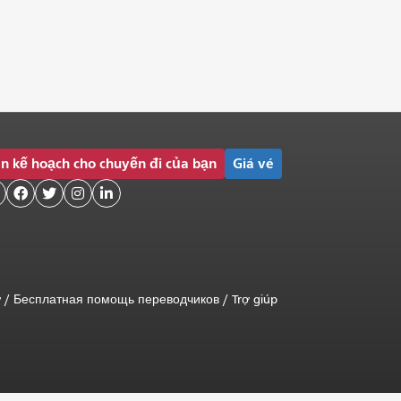
n kế hoạch cho chuyến đi của bạn
Giá vé




ữ
/
Бесплатная помощь переводчиков
/
Trợ giúp