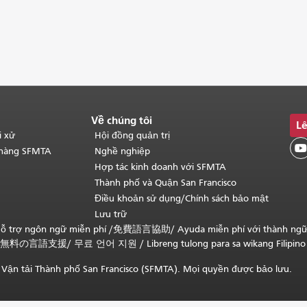
Về chúng tôi
Lê
i xử
Hội đồng quản trị

 hàng SFMTA
Nghề nghiệp
Hợp tác kinh doanh với SFMTA
Thành phố và Quận San Francisco
Điều khoản sử dụng/Chính sách bảo mật
Lưu trữ
ỗ trợ ngôn ngữ miễn phí /
免費語言協助
/
Ayuda miễn phí với thành ng
無料の言語支援
/
무료 언어 지원
/
Libreng tulong para sa wikang Filipino
Vận tải Thành phố San Francisco (SFMTA). Mọi quyền được bảo lưu.