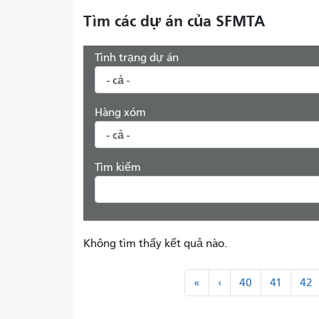
Tìm các dự án của SFMTA
Tình trạng dự án
Hàng xóm
Tìm kiếm
Không tìm thấy kết quả nào.
Đánh
"
<
«
‹
40
41
42
số
Đầu
Trước
trang
tiên