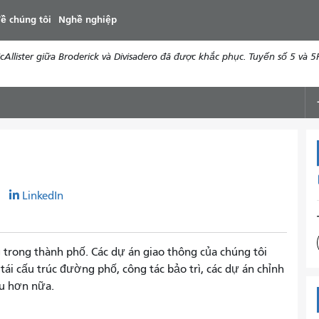
đến
ề chúng tôi
Nghề nghiệp
nội
dung
ister giữa Broderick và Divisadero đã được khắc phục. Tuyến số 5 và 5R 
r
LinkedIn
g trong thành phố. Các dự án giao thông của chúng tôi
ái cấu trúc đường phố, công tác bảo trì, các dự án chỉnh
ều hơn nữa.