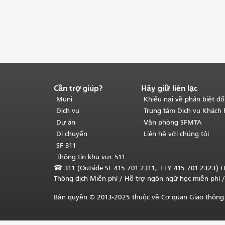
Cần trợ giúp?
Hãy giữ liên lạc
Kết
thúc
Muni
Khiếu nại về phân biệt đố
nội
Dịch vụ
Trung tâm Dịch vụ Khách
dung
Dự án
Văn phòng SFMTA
trang.
Phần
Di chuyển
Liên hệ với chúng tôi
còn
SF 311
lại
Thông tin khu vực 511
của
☎
311 (Outside SF 415.701.2311; TTY 415.701.2323) H
trang
Thông dịch Miễn phí
/ Hỗ trợ ngôn ngữ học
miễn phí
/
này
được
Bản quyền © 2013-2025 thuộc về Cơ quan Giao thông 
lặp
lại