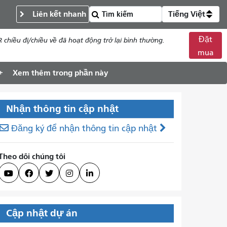
Liên kết nhanh
Tiếng Việt
Đặt
chiều đi/chiều về đã hoạt động trở lại bình thường.
mua
Xem thêm trong phần này
Nhận thông tin cập nhật
Đăng ký để nhận thông tin cập nhật
Theo dõi chúng tôi





Cập nhật dự án