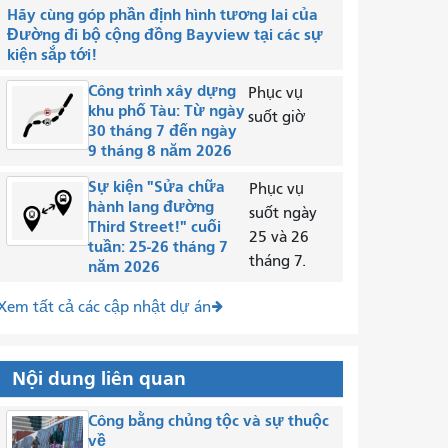
Hãy cùng góp phần định hình tương lai của
Đường đi bộ cộng đồng Bayview tại các sự
kiện sắp tới!
Công trình xây dựng
Phục vụ
khu phố Tàu: Từ ngày
suốt giờ
30 tháng 7 đến ngày
9 tháng 8 năm 2026
Sự kiện "Sửa chữa
Phục vụ
hành lang đường
suốt ngày
Third Street!" cuối
25 và 26
tuần: 25-26 tháng 7
tháng 7.
năm 2026
Xem tất cả các cập nhật dự án
Nội dung liên quan
Công bằng chủng tộc và sự thuộc
về