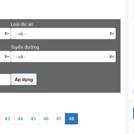
Loại dự án
Tuyến đường
Áp dụng
43
44
45
46
47
48