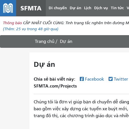
SFMTA
Di chuyển
Dự án
Lịch
Dịch vụ
Tin tức
V
Thông báo
CẬP NHẬT CUỐI CÙNG: Tình trạng tắc nghẽn trên đường McAll
(Thêm:
25 vụ
trong 48 giờ qua)
Trang chủ
Dự án
Dự án
Chia sẻ bài viết này:
Facebook
Twitte
SFMTA.com/Projects
Chúng tôi là đơn vị giúp bạn di chuyển dễ dàn
bao gồm việc xây dựng các tuyến xe buýt mới, t
trang đô thị, các chương trình giáo dục và nhi