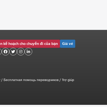
n kế hoạch cho chuyến đi của bạn
Giá vé




ữ
/
Бесплатная помощь переводчиков
/
Trợ giúp