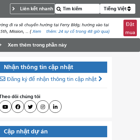
Liên kết nhanh
Tiếng Việt
Đặt
ng đi ra sẽ chuyển hướng tại Ferry Bldg; hướng vào tại
h, Mission, ... (
Xem
thêm:
24
sự cố trong 48 giờ qua)
mua
Xem thêm trong phần này
Nhận thông tin cập nhật
Đăng ký để nhận thông tin cập nhật
Theo dõi chúng tôi





Cập nhật dự án