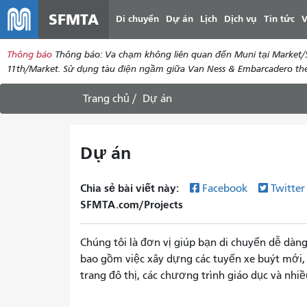
SFMTA
Di chuyển
Dự án
Lịch
Dịch vụ
Tin tức
V
Thông báo
Thông báo: Va chạm không liên quan đến Muni tại Market/5
11th/Market. Sử dụng tàu điện ngầm giữa Van Ness & Embarcadero theo
Trang chủ
Dự án
Dự án
Chia sẻ bài viết này:
Facebook
Twitte
SFMTA.com/Projects
Chúng tôi là đơn vị giúp bạn di chuyển dễ dàn
bao gồm việc xây dựng các tuyến xe buýt mới, t
trang đô thị, các chương trình giáo dục và nhi