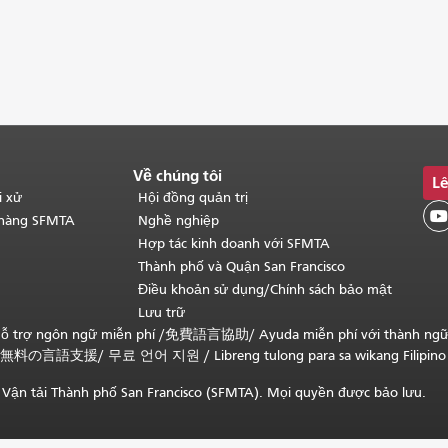
Về chúng tôi
Lê
i xử
Hội đồng quản trị

 hàng SFMTA
Nghề nghiệp
Hợp tác kinh doanh với SFMTA
Thành phố và Quận San Francisco
Điều khoản sử dụng/Chính sách bảo mật
Lưu trữ
ỗ trợ ngôn ngữ miễn phí /
免費語言協助
/
Ayuda miễn phí với thành ng
無料の言語支援
/
무료 언어 지원
/
Libreng tulong para sa wikang Filipino
Vận tải Thành phố San Francisco (SFMTA). Mọi quyền được bảo lưu.