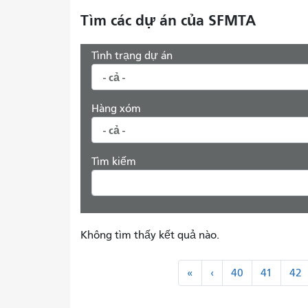
Tìm các dự án của SFMTA
Tình trạng dự án
Hàng xóm
Tìm kiếm
Không tìm thấy kết quả nào.
Đánh
"
<
«
‹
40
41
42
số
Đầu
Trước
trang
tiên