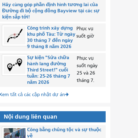
Hãy cùng góp phần định hình tương lai của
Đường đi bộ cộng đồng Bayview tại các sự
kiện sắp tới!
Công trình xây dựng
Phục vụ
khu phố Tàu: Từ ngày
suốt giờ
30 tháng 7 đến ngày
9 tháng 8 năm 2026
Sự kiện "Sửa chữa
Phục vụ
hành lang đường
suốt ngày
Third Street!" cuối
25 và 26
tuần: 25-26 tháng 7
tháng 7.
năm 2026
Xem tất cả các cập nhật dự án
Nội dung liên quan
Công bằng chủng tộc và sự thuộc
về