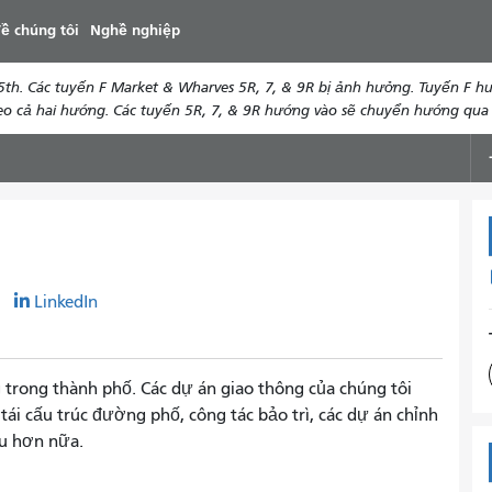
đến
ề chúng tôi
Nghề nghiệp
nội
dung
th. Các tuyến F Market & Wharves 5R, 7, & 9R bị ảnh hưởng. Tuyến F hướ
 cả hai hướng. Các tuyến 5R, 7, & 9R hướng vào sẽ chuyển hướng qua 5t
r
LinkedIn
g trong thành phố. Các dự án giao thông của chúng tôi
ái cấu trúc đường phố, công tác bảo trì, các dự án chỉnh
ều hơn nữa.