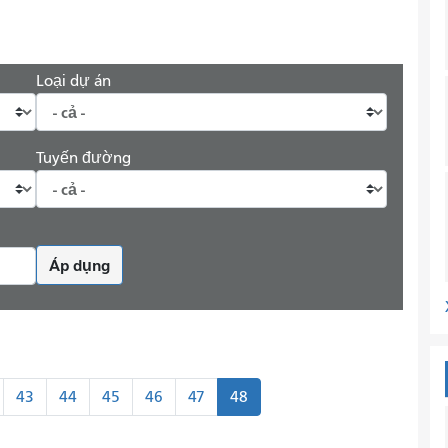
Loại dự án
Tuyến đường
Áp dụng
43
44
45
46
47
48