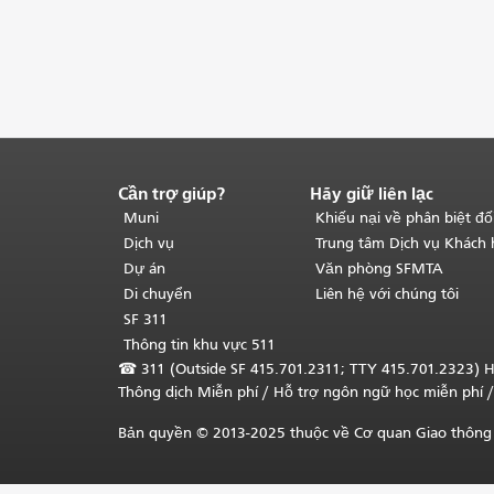
Cần trợ giúp?
Hãy giữ liên lạc
Kết
thúc
Muni
Khiếu nại về phân biệt đố
nội
Dịch vụ
Trung tâm Dịch vụ Khách
dung
Dự án
Văn phòng SFMTA
trang.
Phần
Di chuyển
Liên hệ với chúng tôi
còn
SF 311
lại
Thông tin khu vực 511
của
☎
311 (Outside SF 415.701.2311; TTY 415.701.2323) H
trang
Thông dịch Miễn phí
/ Hỗ trợ ngôn ngữ học
miễn phí
/
này
được
Bản quyền © 2013-2025 thuộc về Cơ quan Giao thông 
lặp
lại