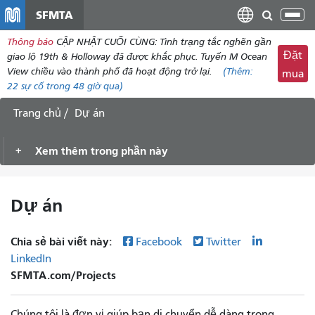
đến
SFMTA
Chu
nội
đổi
Thông báo
CẬP NHẬT CUỐI CÙNG: Tình trạng tắc nghẽn gần
dung
điề
Đặt
giao lộ 19th & Holloway đã được khắc phục. Tuyến M Ocean
hư
View chiều vào thành phố đã hoạt động trở lại.
(Thêm:
mua
22
sự cố trong 48 giờ qua)
Trang chủ
Dự án
Xem thêm trong phần này
Dự án
Chia sẻ bài viết này:
Facebook
Twitter
LinkedIn
SFMTA.com/Projects
Chúng tôi là đơn vị giúp bạn di chuyển dễ dàng trong