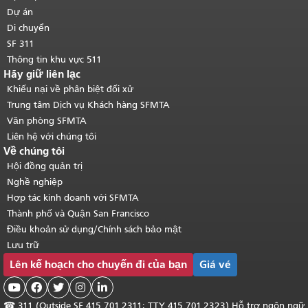
chính
.
Dự án
Di chuyển
SF 311
Thông tin khu vực 511
Hãy giữ liên lạc
Khiếu nại về phân biệt đối xử
Trung tâm Dịch vụ Khách hàng SFMTA
Văn phòng SFMTA
Liên hệ với chúng tôi
Về chúng tôi
Hội đồng quản trị
Nghề nghiệp
Hợp tác kinh doanh với SFMTA
Thành phố và Quận San Francisco
Điều khoản sử dụng/Chính sách bảo mật
Lưu trữ
Lên kế hoạch cho chuyến đi của bạn
Giá vé





☎
311 (Outside SF 415.701.2311; TTY 415.701.2323) Hỗ trợ ngôn ngữ