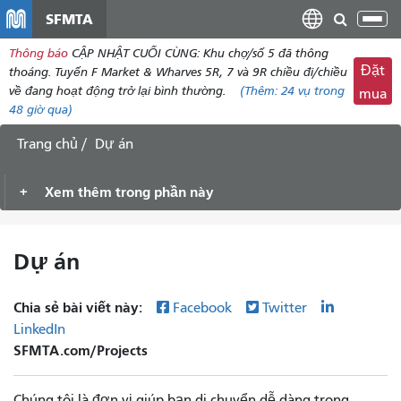
đến
SFMTA
Chu
nội
đổi
Thông báo
CẬP NHẬT CUỐI CÙNG: Khu chợ/số 5 đã thông
dung
điề
Đặt
thoáng. Tuyến F Market & Wharves 5R, 7 và 9R chiều đi/chiều
hư
về đang hoạt động trở lại bình thường.
(Thêm:
24 vụ
trong
mua
48 giờ qua)
Trang chủ
Dự án
Xem thêm trong phần này
Dự án
Chia sẻ bài viết này:
Facebook
Twitter
LinkedIn
SFMTA.com/Projects
Chúng tôi là đơn vị giúp bạn di chuyển dễ dàng trong