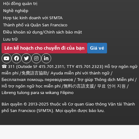
Hội đồng quản trị
Nghề nghiệp
Hợp tác kinh doanh với SFMTA
Thành phố và Quận San Francisco
Điều khoản sử dụng/Chính sách bảo mật
Lưu trữ
Lên kế hoạch cho chuyến đi của bạn
Giá vé





☎
311 (Outside SF 415.701.2311; TTY 415.701.2323) Hỗ trợ ngôn ngữ
miễn phí /
免費語言協助
/
Ayuda miễn phí với thành ngữ
/
Бесплатная помощь переводчиков
/
Trợ giúp Thông dịch Miễn phí
/
Hỗ trợ ngôn ngữ học
miễn phí
/
無料の言語支援
/
무료 언어 지원
/
Libreng tulong para sa wikang Filipino
Bản quyền © 2013-2025 thuộc về Cơ quan Giao thông Vận tải Thành
phố San Francisco (SFMTA). Mọi quyền được bảo lưu.