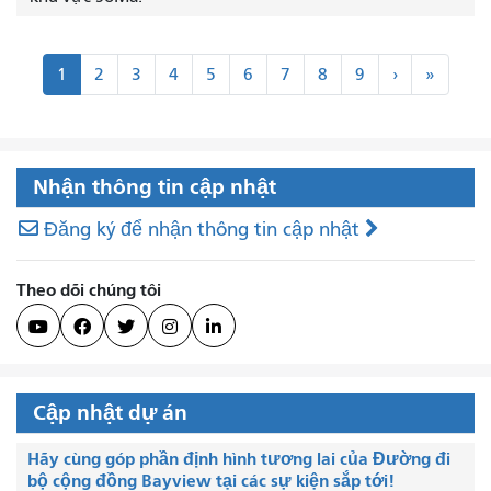
Đánh
Kế
Cuối
1
2
3
4
5
6
7
8
9
›
»
số
tiếp
cùng
trang
>
"
Nhận thông tin cập nhật
Đăng ký để nhận thông tin cập nhật
Theo dõi chúng tôi





Cập nhật dự án
Hãy cùng góp phần định hình tương lai của Đường đi
bộ cộng đồng Bayview tại các sự kiện sắp tới!