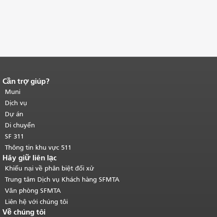
Cần trợ giúp?
Kết thúc nội dung trang.
Phần còn lại
của trang này được lặp lại trên mọi
Muni
trang.
Quay lại đầu trang nội dung
Dịch vụ
chính
.
Dự án
Di chuyển
SF 311
Thông tin khu vực 511
Hãy giữ liên lạc
Khiếu nại về phân biệt đối xử
Trung tâm Dịch vụ Khách hàng SFMTA
Văn phòng SFMTA
Liên hệ với chúng tôi
Về chúng tôi