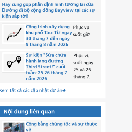
Hãy cùng góp phần định hình tương lai của
Đường đi bộ cộng đồng Bayview tại các sự
kiện sắp tới!
Công trình xây dựng
Phục vụ
khu phố Tàu: Từ ngày
suốt giờ
30 tháng 7 đến ngày
9 tháng 8 năm 2026
Sự kiện "Sửa chữa
Phục vụ
hành lang đường
suốt ngày
Third Street!" cuối
25 và 26
tuần: 25-26 tháng 7
tháng 7.
năm 2026
Xem tất cả các cập nhật dự án
Nội dung liên quan
Công bằng chủng tộc và sự thuộc
về