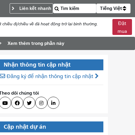
Liên kết nhanh
Tiếng Việt
Đặt
chiều đi/chiều về đã hoạt động trở lại bình thường.
mua
Xem thêm trong phần này
Nhận thông tin cập nhật
Đăng ký để nhận thông tin cập nhật
Theo dõi chúng tôi





Cập nhật dự án