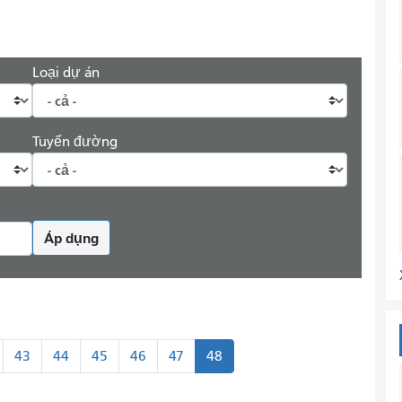
Loại dự án
Tuyến đường
Áp dụng
43
44
45
46
47
48