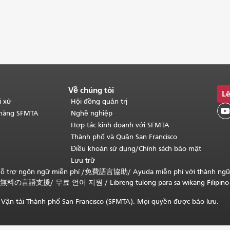
Về chúng tôi
Lê
i xử
Hội đồng quản trị

 hàng SFMTA
Nghề nghiệp
Hợp tác kinh doanh với SFMTA
Thành phố và Quận San Francisco
Điều khoản sử dụng/Chính sách bảo mật
Lưu trữ
ỗ trợ ngôn ngữ miễn phí /
免費語言協助
/
Ayuda miễn phí với thành ng
無料の言語支援
/
무료 언어 지원
/
Libreng tulong para sa wikang Filipino
Vận tải Thành phố San Francisco (SFMTA). Mọi quyền được bảo lưu.