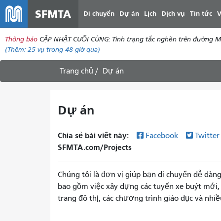
SFMTA
Di chuyển
Dự án
Lịch
Dịch vụ
Tin tức
V
Thông báo
CẬP NHẬT CUỐI CÙNG: Tình trạng tắc nghẽn trên đường McAll
(Thêm:
25 vụ
trong 48 giờ qua)
Trang chủ
Dự án
Dự án
Chia sẻ bài viết này:
Facebook
Twitte
SFMTA.com/Projects
Chúng tôi là đơn vị giúp bạn di chuyển dễ dàn
bao gồm việc xây dựng các tuyến xe buýt mới, t
trang đô thị, các chương trình giáo dục và nhi