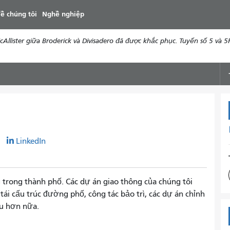
đến
ề chúng tôi
Nghề nghiệp
nội
dung
ister giữa Broderick và Divisadero đã được khắc phục. Tuyến số 5 và 5R 
r
LinkedIn
g trong thành phố. Các dự án giao thông của chúng tôi
ái cấu trúc đường phố, công tác bảo trì, các dự án chỉnh
ều hơn nữa.