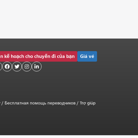
n kế hoạch cho chuyến đi của bạn
Giá vé




ữ
/
Бесплатная помощь переводчиков
/
Trợ giúp