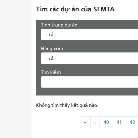
Tìm các dự án của SFMTA
Tình trạng dự án
Hàng xóm
Tìm kiếm
Không tìm thấy kết quả nào.
Đánh
"
<
«
‹
40
41
42
số
Đầu
Trước
trang
tiên