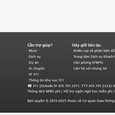
Cần trợ giúp?
Hãy giữ liên lạc
Kết
thúc
Muni
Khiếu nại về phân biệt đố
nội
Dịch vụ
Trung tâm Dịch vụ Khách
dung
Dự án
Văn phòng SFMTA
trang.
Phần
Di chuyển
Liên hệ với chúng tôi
còn
SF 311
lại
Thông tin khu vực 511
của
☎
311 (Outside SF 415.701.2311; TTY 415.701.2323) H
trang
Thông dịch Miễn phí
/ Hỗ trợ ngôn ngữ học
miễn phí
/
này
được
Bản quyền © 2013-2025 thuộc về Cơ quan Giao thông 
lặp
lại