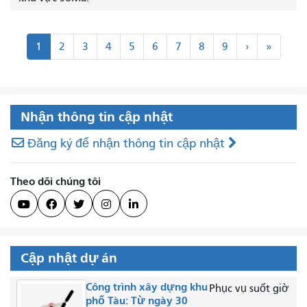
Đánh
Kế
Cuối
1
2
3
4
5
6
7
8
9
›
»
số
tiếp
cùng
trang
>
"
Nhận thông tin cập nhật
Đăng ký để nhận thông tin cập nhật
Theo dõi chúng tôi





Cập nhật dự án
Công trình xây dựng khu
Phục vụ suốt giờ
phố Tàu: Từ ngày 30