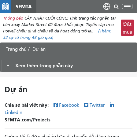
đến
SFMTA
Chu
nội
đổi
Thông báo
CẬP NHẬT CUỐI CÙNG: Tình trạng tắc nghẽn tại
dung
điề
Đặt
bàn xoay Market Street đã được khắc phục. Tuyến cáp treo
hư
Powell chiều đi và chiều về đã hoạt động trở lại.
(Thêm:
mua
32
sự cố trong 48 giờ qua)
Trang chủ
Dự án
Xem thêm trong phần này
Dự án
Chia sẻ bài viết này:
Facebook
Twitter
LinkedIn
SFMTA.com/Projects
Chúng tôi là đơn vị giúp bạn di chuyển dễ dàng trong