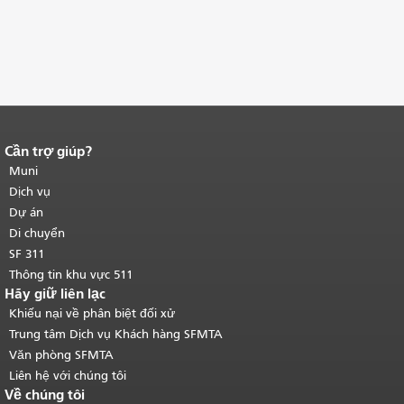
Cần trợ giúp?
Kết thúc nội dung trang.
Phần còn lại
của trang này được lặp lại trên mọi
Muni
trang.
Quay lại đầu trang nội dung
Dịch vụ
chính
.
Dự án
Di chuyển
SF 311
Thông tin khu vực 511
Hãy giữ liên lạc
Khiếu nại về phân biệt đối xử
Trung tâm Dịch vụ Khách hàng SFMTA
Văn phòng SFMTA
Liên hệ với chúng tôi
Về chúng tôi