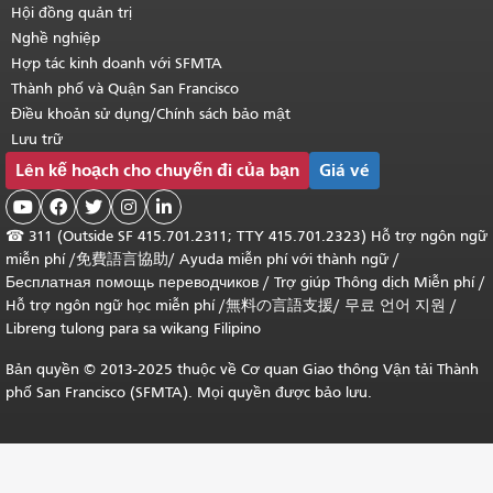
Hội đồng quản trị
Nghề nghiệp
Hợp tác kinh doanh với SFMTA
Thành phố và Quận San Francisco
Điều khoản sử dụng/Chính sách bảo mật
Lưu trữ
Lên kế hoạch cho chuyến đi của bạn
Giá vé





☎
311 (Outside SF 415.701.2311; TTY 415.701.2323) Hỗ trợ ngôn ngữ
miễn phí /
免費語言協助
/
Ayuda miễn phí với thành ngữ
/
Бесплатная помощь переводчиков
/
Trợ giúp Thông dịch Miễn phí
/
Hỗ trợ ngôn ngữ học
miễn phí
/
無料の言語支援
/
무료 언어 지원
/
Libreng tulong para sa wikang Filipino
Bản quyền © 2013-2025 thuộc về Cơ quan Giao thông Vận tải Thành
phố San Francisco (SFMTA). Mọi quyền được bảo lưu.