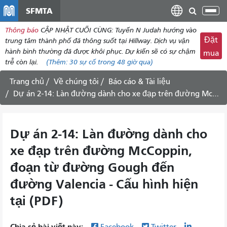
đến
SFMTA
Chu
nội
đổi
Thông báo
CẬP NHẬT CUỐI CÙNG: Tuyến N Judah hướng vào
dung
điề
Đặt
trung tâm thành phố đã thông suốt tại Hillway. Dịch vụ vận
hư
hành bình thường đã được khôi phục. Dự kiến ​​sẽ có sự chậm
mua
trễ còn lại.
(Thêm:
30
sự cố trong 48 giờ qua)
Trang chủ
Về chúng tôi
Báo cáo & Tài liệu
Dự án 2-14: Làn đường dành cho xe đạp trên đường McCoppin, đoạn từ đường Gough đến đường Valencia - Cấu hình hiện tại (PDF)
Dự án 2-14: Làn đường dành cho
xe đạp trên đường McCoppin,
đoạn từ đường Gough đến
đường Valencia - Cấu hình hiện
tại (PDF)
Chia sẻ bài viết này:
Facebook
Twitter