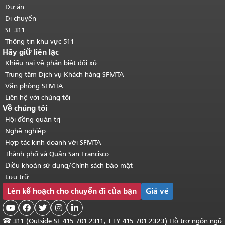
chính
.
Dự án
Di chuyển
SF 311
Thông tin khu vực 511
Hãy giữ liên lạc
Khiếu nại về phân biệt đối xử
Trung tâm Dịch vụ Khách hàng SFMTA
Văn phòng SFMTA
Liên hệ với chúng tôi
Về chúng tôi
Hội đồng quản trị
Nghề nghiệp
Hợp tác kinh doanh với SFMTA
Thành phố và Quận San Francisco
Điều khoản sử dụng/Chính sách bảo mật
Lưu trữ
Lên kế hoạch cho chuyến đi của bạn
Giá vé





☎
311 (Outside SF 415.701.2311; TTY 415.701.2323) Hỗ trợ ngôn ngữ