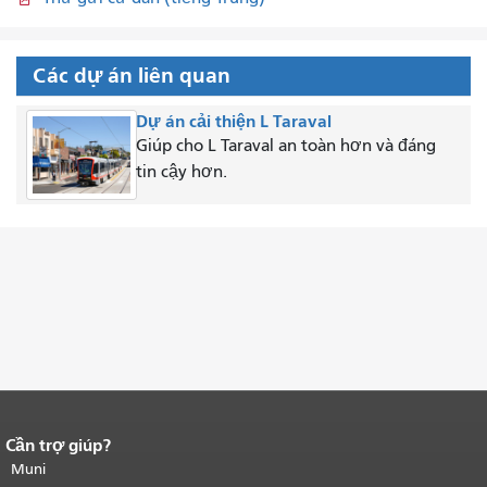
Các dự án liên quan
Dự án cải thiện L Taraval
Giúp cho L Taraval an toàn hơn và đáng
tin cậy hơn.
Cần trợ giúp?
Kết thúc nội dung trang.
Phần còn lại
của trang này được lặp lại trên mọi
Muni