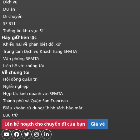
trang.
Quay lại đầu trang nội dung
Dịch vụ
chính
.
Dự án
Di chuyển
SF 311
Thông tin khu vực 511
Hãy giữ liên lạc
Khiếu nại về phân biệt đối xử
Trung tâm Dịch vụ Khách hàng SFMTA
Văn phòng SFMTA
Liên hệ với chúng tôi
Về chúng tôi
Hội đồng quản trị
Nghề nghiệp
Hợp tác kinh doanh với SFMTA
Thành phố và Quận San Francisco
Điều khoản sử dụng/Chính sách bảo mật
Lưu trữ
Lên kế hoạch cho chuyến đi của bạn
Giá vé




