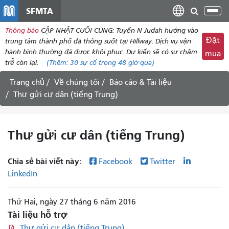
đến
SFMTA
Chu
nội
đổi
Thông báo
CẬP NHẬT CUỐI CÙNG: Tuyến N Judah hướng vào
dung
điề
Đặt
trung tâm thành phố đã thông suốt tại Hillway. Dịch vụ vận
hư
hành bình thường đã được khôi phục. Dự kiến ​​sẽ có sự chậm
mua
trễ còn lại.
(Thêm:
30
sự cố trong 48 giờ qua)
Trang chủ
Về chúng tôi
Báo cáo & Tài liệu
Thư gửi cư dân (tiếng Trung)
Thư gửi cư dân (tiếng Trung)
Chia sẻ bài viết này:
Facebook
Twitter
LinkedIn
Thứ Hai, ngày 27 tháng 6 năm 2016
Tài liệu hỗ trợ
Thư gửi cư dân (tiếng Trung)