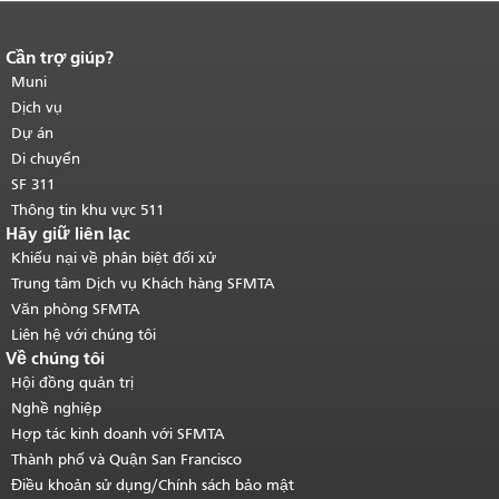
Cần trợ giúp?
Kết thúc nội dung trang.
Phần còn lại
của trang này được lặp lại trên mọi
Muni
trang.
Quay lại đầu trang nội dung
Dịch vụ
chính
.
Dự án
Di chuyển
SF 311
Thông tin khu vực 511
Hãy giữ liên lạc
Khiếu nại về phân biệt đối xử
Trung tâm Dịch vụ Khách hàng SFMTA
Văn phòng SFMTA
Liên hệ với chúng tôi
Về chúng tôi
Hội đồng quản trị
Nghề nghiệp
Hợp tác kinh doanh với SFMTA
Thành phố và Quận San Francisco
Điều khoản sử dụng/Chính sách bảo mật