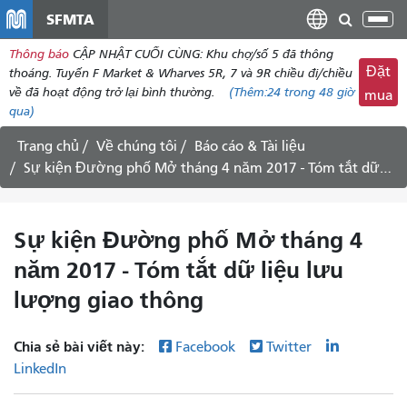
đến
SFMTA
Chu
nội
đổi
Thông báo
CẬP NHẬT CUỐI CÙNG: Khu chợ/số 5 đã thông
dung
điề
Đặt
thoáng. Tuyến F Market & Wharves 5R, 7 và 9R chiều đi/chiều
hư
về đã hoạt động trở lại bình thường.
(Thêm:
24
trong 48 giờ
mua
qua)
Trang chủ
Về chúng tôi
Báo cáo & Tài liệu
Sự kiện Đường phố Mở tháng 4 năm 2017 - Tóm tắt dữ liệu lưu lượng giao thông
Sự kiện Đường phố Mở tháng 4
năm 2017 - Tóm tắt dữ liệu lưu
lượng giao thông
Chia sẻ bài viết này:
Facebook
Twitter
LinkedIn