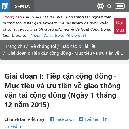
đến
SFMTA
Chu
nội
đổi
Thông báo
CẬP NHẬT CUỐI CÙNG: Tình trạng tắc nghẽn trên
dung
điề
Đặt
đường McAllister giữa Broderick và Divisadero đã được khắc
hư
phục. Tuyến số 5 và 5R chiều đi/chiều về đã hoạt động trở lại
mua
bình thường.
(Thêm:
25 vụ
trong 48 giờ qua)
Trang chủ
Về chúng tôi
Báo cáo & Tài liệu
Giai đoạn I: Tiếp cận cộng đồng - Mục tiêu và ưu tiên về giao thông vận tải cộng đồng (Ngày 1 tháng 12 năm 2015)
Giai đoạn I: Tiếp cận cộng đồng -
Mục tiêu và ưu tiên về giao thông
vận tải cộng đồng (Ngày 1 tháng
12 năm 2015)
Chia sẻ bài viết này:
Facebook
Twitter
LinkedIn