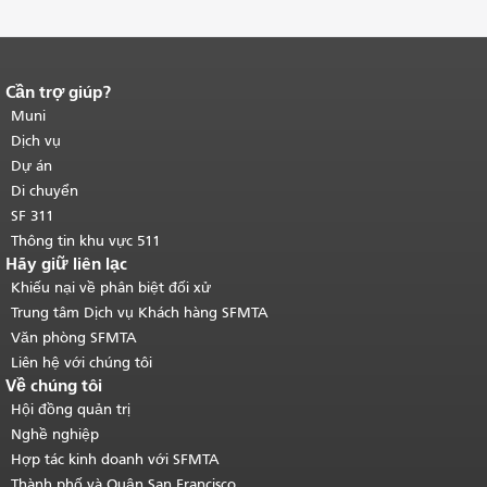
Cần trợ giúp?
Kết thúc nội dung trang.
Phần còn lại
của trang này được lặp lại trên mọi
Muni
trang.
Quay lại đầu trang nội dung
Dịch vụ
chính
.
Dự án
Di chuyển
SF 311
Thông tin khu vực 511
Hãy giữ liên lạc
Khiếu nại về phân biệt đối xử
Trung tâm Dịch vụ Khách hàng SFMTA
Văn phòng SFMTA
Liên hệ với chúng tôi
Về chúng tôi
Hội đồng quản trị
Nghề nghiệp
Hợp tác kinh doanh với SFMTA
Thành phố và Quận San Francisco