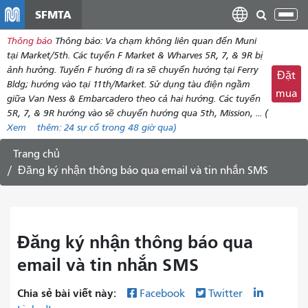
đến
SFMTA
Chu
nội
đổi
Thông báo
Thông báo: Va chạm không liên quan đến Muni
dung
điề
tại Market/5th. Các tuyến F Market & Wharves 5R, 7, & 9R bị
hư
ảnh hưởng. Tuyến F hướng đi ra sẽ chuyển hướng tại Ferry
Đặt
Bldg; hướng vào tại 11th/Market. Sử dụng tàu điện ngầm
mua
giữa Van Ness & Embarcadero theo cả hai hướng. Các tuyến
5R, 7, & 9R hướng vào sẽ chuyển hướng qua 5th, Mission, ... (
Xem
thêm:
24
sự cố trong 48 giờ qua)
Trang chủ
Đăng ký nhận thông báo qua email và tin nhắn SMS
Đăng ký nhận thông báo qua
email và tin nhắn SMS
Chia sẻ bài viết này:
Facebook
Twitter