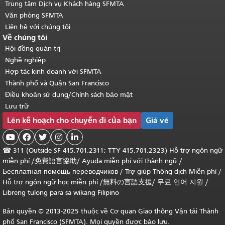
Trung tâm Dịch vụ Khách hàng SFMTA
Văn phòng SFMTA
Liên hệ với chúng tôi
Về chúng tôi
Hội đồng quản trị
Nghề nghiệp
Hợp tác kinh doanh với SFMTA
Thành phố và Quận San Francisco
Điều khoản sử dụng/Chính sách bảo mật
Lưu trữ
Lên kế hoạch cho chuyến đi của bạn
Giá vé





☎
311 (Outside SF 415.701.2311; TTY 415.701.2323) Hỗ trợ ngôn ngữ
miễn phí /
免費語言協助
/
Ayuda miễn phí với thành ngữ
/
Бесплатная помощь переводчиков
/
Trợ giúp Thông dịch Miễn phí
/
Hỗ trợ ngôn ngữ học
miễn phí
/
無料の言語支援
/
무료 언어 지원
/
Libreng tulong para sa wikang Filipino
Bản quyền © 2013-2025 thuộc về Cơ quan Giao thông Vận tải Thành
phố San Francisco (SFMTA). Mọi quyền được bảo lưu.