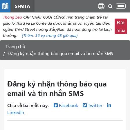
đến
SFMTA
Chu
nội
đổi
Thông báo
CẬP NHẬT CUỐI CÙNG: Tình trạng chậm trễ tại
dung
điề
Đặt
giao lộ Third và Le Conte đã được khắc phục. Tuyến tàu điện
hư
ngầm Third Street hướng Bắc/Nam đã hoạt động trở lại bình
mua
thường.
(Thêm:
36 vụ
trong 48 giờ qua)
Trang chủ
Đăng ký nhận thông báo qua email và tin nhắn SMS
Đăng ký nhận thông báo qua
email và tin nhắn SMS
Chia sẻ bài viết này:
Facebook
Twitter
LinkedIn