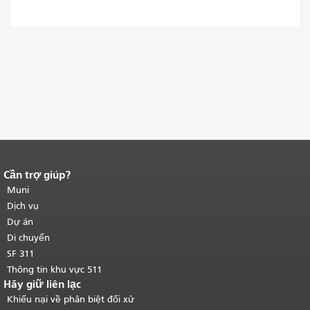
Cần trợ giúp?
Kết thúc nội dung trang.
Phần còn lại
của trang này được lặp lại trên mọi
Muni
trang.
Quay lại đầu trang nội dung
Dịch vụ
chính
.
Dự án
Di chuyển
SF 311
Thông tin khu vực 511
Hãy giữ liên lạc
Khiếu nại về phân biệt đối xử