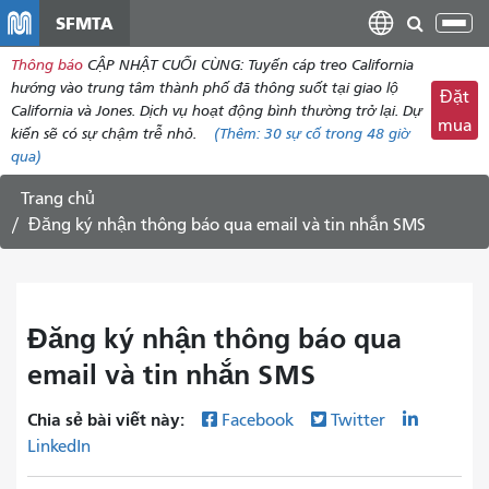
đến
SFMTA
Chu
nội
đổi
Thông báo
CẬP NHẬT CUỐI CÙNG: Tuyến cáp treo California
dung
điề
hướng vào trung tâm thành phố đã thông suốt tại giao lộ
Đặt
hư
California và Jones. Dịch vụ hoạt động bình thường trở lại. Dự
mua
kiến ​​sẽ có sự chậm trễ nhỏ.
(Thêm:
30
sự cố trong 48 giờ
qua)
Trang chủ
Đăng ký nhận thông báo qua email và tin nhắn SMS
Đăng ký nhận thông báo qua
email và tin nhắn SMS
Chia sẻ bài viết này:
Facebook
Twitter
LinkedIn