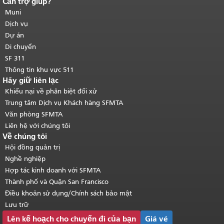
Cần trợ giúp?
Kết thúc nội dung trang.
Phần còn lại
của trang này được lặp lại trên mọi
Muni
trang.
Quay lại đầu trang nội dung
Dịch vụ
chính
.
Dự án
Di chuyển
SF 311
Thông tin khu vực 511
Hãy giữ liên lạc
Khiếu nại về phân biệt đối xử
Trung tâm Dịch vụ Khách hàng SFMTA
Văn phòng SFMTA
Liên hệ với chúng tôi
Về chúng tôi
Hội đồng quản trị
Nghề nghiệp
Hợp tác kinh doanh với SFMTA
Thành phố và Quận San Francisco
Điều khoản sử dụng/Chính sách bảo mật
Lưu trữ
Lên kế hoạch cho chuyến đi của bạn
Giá vé