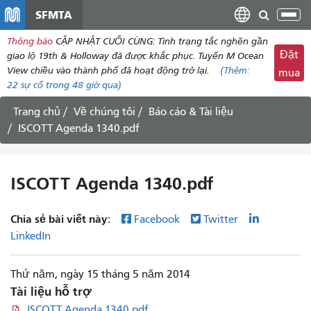
đến
SFMTA
Chu
nội
đổi
Thông báo
CẬP NHẬT CUỐI CÙNG: Tình trạng tắc nghẽn gần
dung
điề
Đặt
giao lộ 19th & Holloway đã được khắc phục. Tuyến M Ocean
hư
View chiều vào thành phố đã hoạt động trở lại.
(Thêm:
mua
22
sự cố trong 48 giờ qua)
Trang chủ
Về chúng tôi
Báo cáo & Tài liệu
ISCOTT Agenda 1340.pdf
ISCOTT Agenda 1340.pdf
Chia sẻ bài viết này:
Facebook
Twitter
LinkedIn
Thứ năm, ngày 15 tháng 5 năm 2014
Tài liệu hỗ trợ
ISCOTT Agenda 1340.pdf