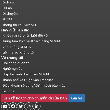
trang.
Quay lại đầu trang nội dung
Dịch vụ
chính
.
Dự án
Di chuyển
SF 311
Thông tin khu vực 511
Hãy giữ liên lạc
Khiếu nại về phân biệt đối xử
Trung tâm Dịch vụ Khách hàng SFMTA
Văn phòng SFMTA
Liên hệ với chúng tôi
Về chúng tôi
Hội đồng quản trị
Nghề nghiệp
Hợp tác kinh doanh với SFMTA
Thành phố và Quận San Francisco
Điều khoản sử dụng/Chính sách bảo mật
Lưu trữ
Lên kế hoạch cho chuyến đi của bạn
Giá vé




