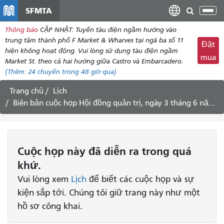
đến
SFMTA
Chu
nội
đổi
Thông báo
CẬP NHẬT: Tuyến tàu điện ngầm hướng vào
dung
điề
trung tâm thành phố F Market & Wharves tại ngã ba số 11
Đặt
hư
hiện không hoạt động. Vui lòng sử dụng tàu điện ngầm
mua
Market St. theo cả hai hướng giữa Castro và Embarcadero.
(Thêm:
24 chuyến
trong 48 giờ qua)
Trang chủ
Lịch
Biên bản cuộc họp Hội đồng quản trị, ngày 3 tháng 6 năm 2014
Cuộc họp
này
đã diễn ra trong quá
khứ.
Vui lòng xem
Lịch
để biết các cuộc họp và sự
kiện sắp tới. Chúng tôi giữ trang này như một
hồ sơ công khai.