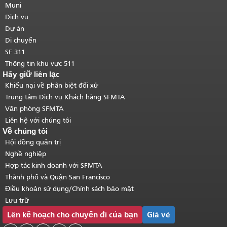
của trang này được lặp lại trên mọi
Muni
trang.
Quay lại đầu trang nội dung
Dịch vụ
chính
.
Dự án
Di chuyển
SF 311
Thông tin khu vực 511
Hãy giữ liên lạc
Khiếu nại về phân biệt đối xử
Trung tâm Dịch vụ Khách hàng SFMTA
Văn phòng SFMTA
Liên hệ với chúng tôi
Về chúng tôi
Hội đồng quản trị
Nghề nghiệp
Hợp tác kinh doanh với SFMTA
Thành phố và Quận San Francisco
Điều khoản sử dụng/Chính sách bảo mật
Lưu trữ
Lên kế hoạch cho chuyến đi của bạn
Giá vé