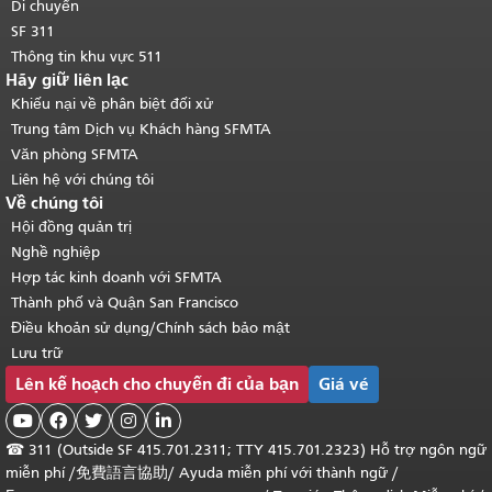
Di chuyển
SF 311
Thông tin khu vực 511
Hãy giữ liên lạc
Khiếu nại về phân biệt đối xử
Trung tâm Dịch vụ Khách hàng SFMTA
Văn phòng SFMTA
Liên hệ với chúng tôi
Về chúng tôi
Hội đồng quản trị
Nghề nghiệp
Hợp tác kinh doanh với SFMTA
Thành phố và Quận San Francisco
Điều khoản sử dụng/Chính sách bảo mật
Lưu trữ
Lên kế hoạch cho chuyến đi của bạn
Giá vé





☎
311 (Outside SF 415.701.2311; TTY 415.701.2323) Hỗ trợ ngôn ngữ
miễn phí /
免費語言協助
/
Ayuda miễn phí với thành ngữ
/