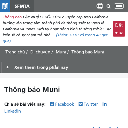
đến
SFMTA
Chu
nội
đổi
Thông báo
CẬP NHẬT CUỐI CÙNG: Tuyến cáp treo California
dung
điề
hướng vào trung tâm thành phố đã thông suốt tại giao lộ
Đặt
hư
California và Jones. Dịch vụ hoạt động bình thường trở lại. Dự
mua
kiến ​​sẽ có sự chậm trễ nhỏ.
(Thêm:
30
sự cố trong 48 giờ
qua)
Trang chủ
Di chuyển
Muni
Thông báo Muni
Xem thêm trong phần này
Thông báo Muni
Chia sẻ bài viết này:
Facebook
Twitter
LinkedIn