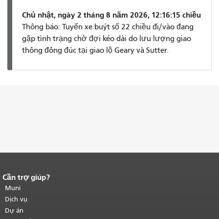
Chủ nhật, ngày 2 tháng 8 năm 2026, 12:16:15 chiều
Thông báo: Tuyến xe buýt số 22 chiều đi/vào đang
gặp tình trạng chờ đợi kéo dài do lưu lượng giao
thông đông đúc tại giao lộ Geary và Sutter.
Cần trợ giúp?
Kết thúc nội dung trang.
Phần còn lại
của trang này được lặp lại trên mọi
Muni
trang.
Quay lại đầu trang nội dung
Dịch vụ
chính
.
Dự án