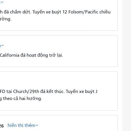
m
 đã chấm dứt. Tuyến xe buýt 12 Folsom/Pacific chiều
hường.
m
lifornia đã hoạt động trở lại.
 tại Church/29th đã kết thúc. Tuyến xe buýt J
g theo cả hai hướng.
hiển thị thêm
26