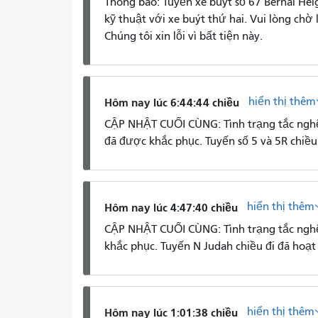
Thông báo: Tuyến xe buýt số 67 Bernal Hei
kỹ thuật với xe buýt thứ hai. Vui lòng chờ 
Chúng tôi xin lỗi vì bất tiện này.
hiển thị thêm
Hôm nay lúc 6:44:44 chiều
CẬP NHẬT CUỐI CÙNG: Tình trạng tắc nghẽn
đã được khắc phục. Tuyến số 5 và 5R chiều
hiển thị thêm
Hôm nay lúc 4:47:40 chiều
CẬP NHẬT CUỐI CÙNG: Tình trạng tắc ngh
khắc phục. Tuyến N Judah chiều đi đã hoạt 
hiển thị thêm
Hôm nay lúc 1:01:38 chiều