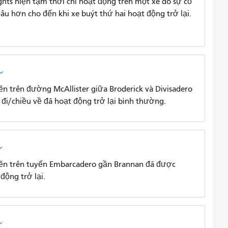
ghts hiện tạm thời chỉ hoạt động trên một xe do sự cố
lâu hơn cho đến khi xe buýt thứ hai hoạt động trở lại.
 trên đường McAllister giữa Broderick và Divisadero
 đi/chiều về đã hoạt động trở lại bình thường.
ẽn trên tuyến Embarcadero gần Brannan đã được
động trở lại.