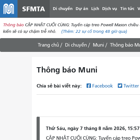
SFMTA
Di chuyển
Dự án
Lịch
Dịch vụ
Tin tức
V
Thông báo
CẬP NHẬT CUỐI CÙNG: Tuyến cáp treo Powell Mason chiều đi
kiến ​​sẽ có sự chậm trễ nhỏ.
(Thêm:
22
sự cố trong 48 giờ qua)
Trang chủ
Di chuyển
Muni
Thông báo M
Thông báo Muni
Chia sẻ bài viết này:
Facebook
Twitte
Thứ Sáu, ngày 7 tháng 8 năm 2026, 15:57
CẬP NHẬT CUỐI CÙNG: Tuyến cáp treo Powe