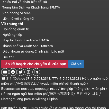
Khiếu nại về phân biệt đối xử
Trung tâm Dịch vụ Khách hàng SFMTA
Văn phòng SFMTA
Liên hệ với chúng tôi
Về chúng tôi
Hội đồng quản trị
Nghề nghiệp
Hợp tác kinh doanh với SFMTA
Thành phố và Quận San Francisco
Điều khoản sử dụng/Chính sách bảo mật
Lưu trữ
Lên kế hoạch cho chuyến đi của bạn
Giá vé





☎
311 (Outside SF 415.701.2311; TTY 415.701.2323) Hỗ trợ ngôn ngữ
miễn phí /
免費語言協助
/
Ayuda miễn phí với thành ngữ
/
Бесплатная помощь переводчиков
/
Trợ giúp Thông dịch Miễn phí
/
Hỗ trợ ngôn ngữ học
miễn phí
/
無料の言語支援
/
무료 언어 지원
/
Libreng tulong para sa wikang Filipino
Bản quyền © 2013-2025 thuộc về Cơ quan Giao thông Vận tải Thành