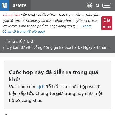
đến
SFMTA
Chu
nội
đổi
Thông báo
CẬP NHẬT CUỐI CÙNG: Tình trạng tắc nghẽn gần
dung
điề
Đặt
giao lộ 19th & Holloway đã được khắc phục. Tuyến M Ocean
hư
View chiều vào thành phố đã hoạt động trở lại.
(Thêm:
mua
22
sự cố trong 48 giờ qua)
Trang chủ
Lịch
Ủy ban tư vấn cộng đồng ga Balboa Park - Ngày 24 tháng 5 năm 2016
Cuộc họp
này
đã diễn ra trong quá
khứ.
Vui lòng xem
Lịch
để biết các cuộc họp và sự
kiện sắp tới. Chúng tôi giữ trang này như một
hồ sơ công khai.