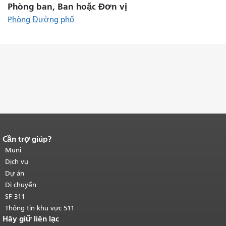
Phòng ban, Ban hoặc Đơn vị
Phòng Đường phố
Cần trợ giúp?
Kết thúc nội dung trang.
Phần còn lại
của trang này được lặp lại trên mọi
Muni
trang.
Quay lại đầu trang nội dung
Dịch vụ
chính
.
Dự án
Di chuyển
SF 311
Thông tin khu vực 511
Hãy giữ liên lạc