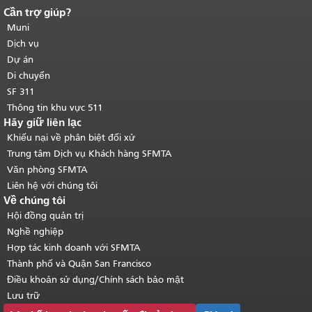
Cần trợ giúp?
Kết thúc nội dung trang.
Phần còn lại
của trang này được lặp lại trên mọi
Muni
trang.
Quay lại đầu trang nội dung
Dịch vụ
chính
.
Dự án
Di chuyển
SF 311
Thông tin khu vực 511
Hãy giữ liên lạc
Khiếu nại về phân biệt đối xử
Trung tâm Dịch vụ Khách hàng SFMTA
Văn phòng SFMTA
Liên hệ với chúng tôi
Về chúng tôi
Hội đồng quản trị
Nghề nghiệp
Hợp tác kinh doanh với SFMTA
Thành phố và Quận San Francisco
Điều khoản sử dụng/Chính sách bảo mật
Lưu trữ