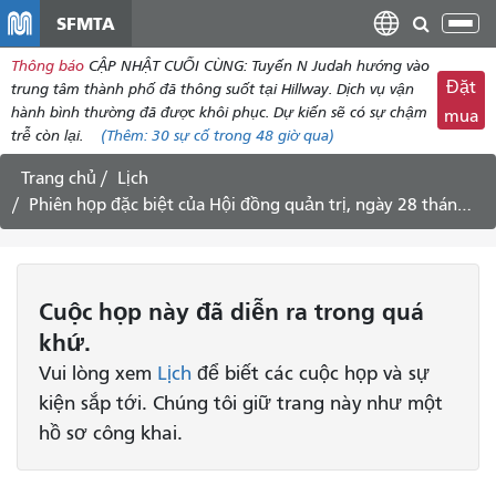
đến
SFMTA
Chu
nội
đổi
Thông báo
CẬP NHẬT CUỐI CÙNG: Tuyến N Judah hướng vào
dung
điề
Đặt
trung tâm thành phố đã thông suốt tại Hillway. Dịch vụ vận
hư
hành bình thường đã được khôi phục. Dự kiến ​​sẽ có sự chậm
mua
trễ còn lại.
(Thêm:
30
sự cố trong 48 giờ qua)
Trang chủ
Lịch
Phiên họp đặc biệt của Hội đồng quản trị, ngày 28 tháng 6 năm 2016
Cuộc họp
này
đã diễn ra trong quá
khứ.
Vui lòng xem
Lịch
để biết các cuộc họp và sự
kiện sắp tới. Chúng tôi giữ trang này như một
hồ sơ công khai.