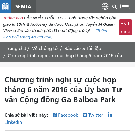
đến
SFMTA
Chu
nội
đổi
Thông báo
CẬP NHẬT CUỐI CÙNG: Tình trạng tắc nghẽn gần
dung
điề
Đặt
giao lộ 19th & Holloway đã được khắc phục. Tuyến M Ocean
hư
View chiều vào thành phố đã hoạt động trở lại.
(Thêm:
mua
22
sự cố trong 48 giờ qua)
Trang chủ
Về chúng tôi
Báo cáo & Tài liệu
Chương trình nghị sự cuộc họp tháng 6 năm 2016 của Ủy ban Tư vấn Cộng đồng Ga Balboa Park
Chương trình nghị sự cuộc họp
tháng 6 năm 2016 của Ủy ban Tư
vấn Cộng đồng Ga Balboa Park
Chia sẻ bài viết này:
Facebook
Twitter
LinkedIn