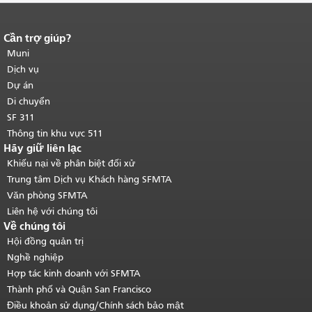
Cần trợ giúp?
Kết thúc nội dung trang.
Phần còn lại
của trang này được lặp lại trên mọi
Muni
trang.
Quay lại đầu trang nội dung
Dịch vụ
chính
.
Dự án
Di chuyển
SF 311
Thông tin khu vực 511
Hãy giữ liên lạc
Khiếu nại về phân biệt đối xử
Trung tâm Dịch vụ Khách hàng SFMTA
Văn phòng SFMTA
Liên hệ với chúng tôi
Về chúng tôi
Hội đồng quản trị
Nghề nghiệp
Hợp tác kinh doanh với SFMTA
Thành phố và Quận San Francisco
Điều khoản sử dụng/Chính sách bảo mật