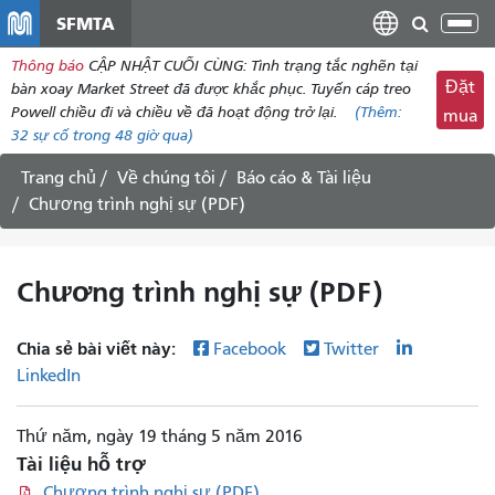
đến
SFMTA
Chu
nội
đổi
Thông báo
CẬP NHẬT CUỐI CÙNG: Tình trạng tắc nghẽn tại
dung
điề
Đặt
bàn xoay Market Street đã được khắc phục. Tuyến cáp treo
hư
Powell chiều đi và chiều về đã hoạt động trở lại.
(Thêm:
mua
32
sự cố trong 48 giờ qua)
Trang chủ
Về chúng tôi
Báo cáo & Tài liệu
Chương trình nghị sự (PDF)
Chương trình nghị sự (PDF)
Chia sẻ bài viết này:
Facebook
Twitter
LinkedIn
Thứ năm, ngày 19 tháng 5 năm 2016
Tài liệu hỗ trợ
Chương trình nghị sự (PDF)