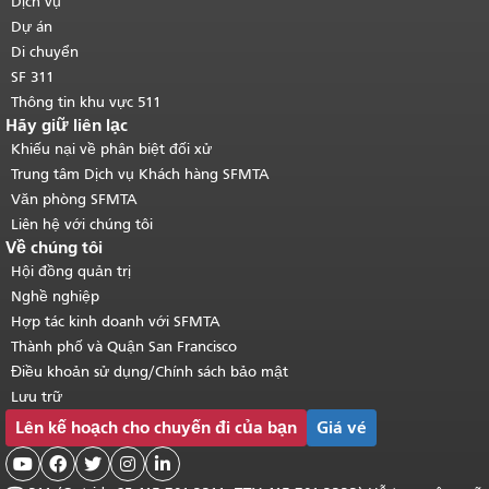
Dịch vụ
chính
.
Dự án
Di chuyển
SF 311
Thông tin khu vực 511
Hãy giữ liên lạc
Khiếu nại về phân biệt đối xử
Trung tâm Dịch vụ Khách hàng SFMTA
Văn phòng SFMTA
Liên hệ với chúng tôi
Về chúng tôi
Hội đồng quản trị
Nghề nghiệp
Hợp tác kinh doanh với SFMTA
Thành phố và Quận San Francisco
Điều khoản sử dụng/Chính sách bảo mật
Lưu trữ
Lên kế hoạch cho chuyến đi của bạn
Giá vé




