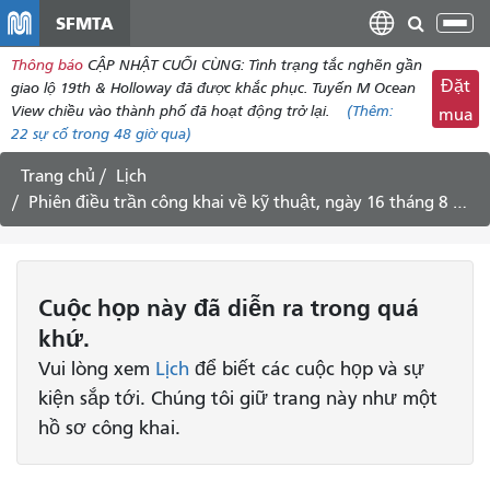
đến
SFMTA
Chu
nội
đổi
Thông báo
CẬP NHẬT CUỐI CÙNG: Tình trạng tắc nghẽn gần
dung
điề
Đặt
giao lộ 19th & Holloway đã được khắc phục. Tuyến M Ocean
hư
View chiều vào thành phố đã hoạt động trở lại.
(Thêm:
mua
22
sự cố trong 48 giờ qua)
Trang chủ
Lịch
Phiên điều trần công khai về kỹ thuật, ngày 16 tháng 8 năm 2013
Cuộc họp
này
đã diễn ra trong quá
khứ.
Vui lòng xem
Lịch
để biết các cuộc họp và sự
kiện sắp tới. Chúng tôi giữ trang này như một
hồ sơ công khai.