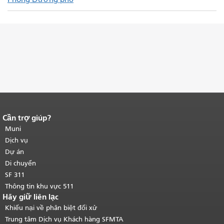
Cần trợ giúp?
Kết thúc nội dung trang.
Phần còn lại
của trang này được lặp lại trên mọi
Muni
trang.
Quay lại đầu trang nội dung
Dịch vụ
chính
.
Dự án
Di chuyển
SF 311
Thông tin khu vực 511
Hãy giữ liên lạc
Khiếu nại về phân biệt đối xử
Trung tâm Dịch vụ Khách hàng SFMTA