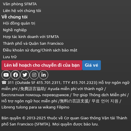
Văn phòng SFMTA
Liên hệ với chúng tôi
Về chúng tôi
Hội đồng quản trị
Nghề nghiệp
Hợp tác kinh doanh với SFMTA
Thành phố và Quận San Francisco
Điều khoản sử dụng/Chính sách bảo mật
Lưu trữ
Lên kế hoạch cho chuyến đi của bạn
Giá vé





☎
311 (Outside SF 415.701.2311; TTY 415.701.2323) Hỗ trợ ngôn ngữ
miễn phí /
免費語言協助
/
Ayuda miễn phí với thành ngữ
/
Бесплатная помощь переводчиков
/
Trợ giúp Thông dịch Miễn phí
/
Hỗ trợ ngôn ngữ học
miễn phí
/
無料の言語支援
/
무료 언어 지원
/
Libreng tulong para sa wikang Filipino
Bản quyền © 2013-2025 thuộc về Cơ quan Giao thông Vận tải Thành
phố San Francisco (SFMTA). Mọi quyền được bảo lưu.