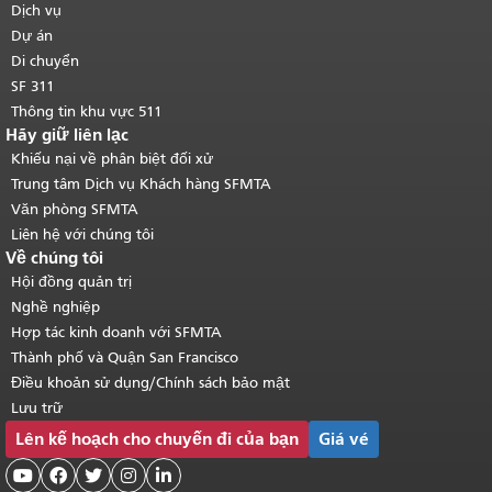
trang.
Quay lại đầu trang nội dung
Dịch vụ
chính
.
Dự án
Di chuyển
SF 311
Thông tin khu vực 511
Hãy giữ liên lạc
Khiếu nại về phân biệt đối xử
Trung tâm Dịch vụ Khách hàng SFMTA
Văn phòng SFMTA
Liên hệ với chúng tôi
Về chúng tôi
Hội đồng quản trị
Nghề nghiệp
Hợp tác kinh doanh với SFMTA
Thành phố và Quận San Francisco
Điều khoản sử dụng/Chính sách bảo mật
Lưu trữ
Lên kế hoạch cho chuyến đi của bạn
Giá vé




