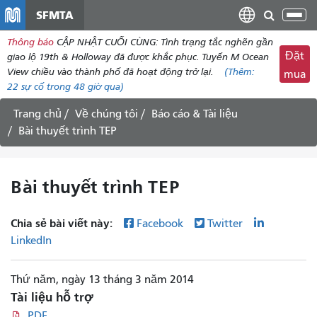
đến
SFMTA
Chu
nội
đổi
Thông báo
CẬP NHẬT CUỐI CÙNG: Tình trạng tắc nghẽn gần
dung
điề
Đặt
giao lộ 19th & Holloway đã được khắc phục. Tuyến M Ocean
hư
View chiều vào thành phố đã hoạt động trở lại.
(Thêm:
mua
22
sự cố trong 48 giờ qua)
Trang chủ
Về chúng tôi
Báo cáo & Tài liệu
Bài thuyết trình TEP
Bài thuyết trình TEP
Chia sẻ bài viết này:
Facebook
Twitter
LinkedIn
Thứ năm, ngày 13 tháng 3 năm 2014
Tài liệu hỗ trợ
PDF