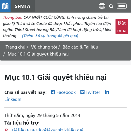
đến
SFMTA
Chu
nội
đổi
Thông báo
CẬP NHẬT CUỐI CÙNG: Tình trạng chậm trễ tại
dung
điề
Đặt
giao lộ Third và Le Conte đã được khắc phục. Tuyến tàu điện
hư
ngầm Third Street hướng Bắc/Nam đã hoạt động trở lại bình
mua
thường.
(Thêm:
36 vụ
trong 48 giờ qua)
Trang chủ
Về chúng tôi
Báo cáo & Tài liệu
Mục 10.1 Giải quyết khiếu nại
Mục 10.1 Giải quyết khiếu nại
Chia sẻ bài viết này:
Facebook
Twitter
LinkedIn
Thứ năm, ngày 29 tháng 5 năm 2014
Tài liệu hỗ trợ
Tài liệu PDF về giải quyết khiếu nại