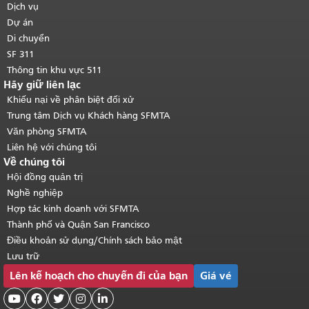
trang.
Quay lại đầu trang nội dung
Dịch vụ
chính
.
Dự án
Di chuyển
SF 311
Thông tin khu vực 511
Hãy giữ liên lạc
Khiếu nại về phân biệt đối xử
Trung tâm Dịch vụ Khách hàng SFMTA
Văn phòng SFMTA
Liên hệ với chúng tôi
Về chúng tôi
Hội đồng quản trị
Nghề nghiệp
Hợp tác kinh doanh với SFMTA
Thành phố và Quận San Francisco
Điều khoản sử dụng/Chính sách bảo mật
Lưu trữ
Lên kế hoạch cho chuyến đi của bạn
Giá vé




