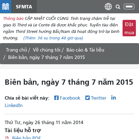
đến
SFMTA
Chu
nội
đổi
Thông báo
CẬP NHẬT CUỐI CÙNG: Tình trạng chậm trễ tại
dung
điề
Đặt
giao lộ Third và Le Conte đã được khắc phục. Tuyến tàu điện
hư
ngầm Third Street hướng Bắc/Nam đã hoạt động trở lại bình
mua
thường.
(Thêm:
36 vụ
trong 48 giờ qua)
Trang chủ
Về chúng tôi
Báo cáo & Tài liệu
Biên bản, ngày 7 tháng 7 năm 2015
Biên bản, ngày 7 tháng 7 năm 2015
Chia sẻ bài viết này:
Facebook
Twitter
LinkedIn
Thứ Tư, ngày 26 tháng 11 năm 2014
Tài liệu hỗ trợ
Biên bản PDF