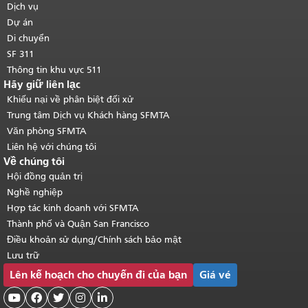
trang.
Quay lại đầu trang nội dung
Dịch vụ
chính
.
Dự án
Di chuyển
SF 311
Thông tin khu vực 511
Hãy giữ liên lạc
Khiếu nại về phân biệt đối xử
Trung tâm Dịch vụ Khách hàng SFMTA
Văn phòng SFMTA
Liên hệ với chúng tôi
Về chúng tôi
Hội đồng quản trị
Nghề nghiệp
Hợp tác kinh doanh với SFMTA
Thành phố và Quận San Francisco
Điều khoản sử dụng/Chính sách bảo mật
Lưu trữ
Lên kế hoạch cho chuyến đi của bạn
Giá vé




