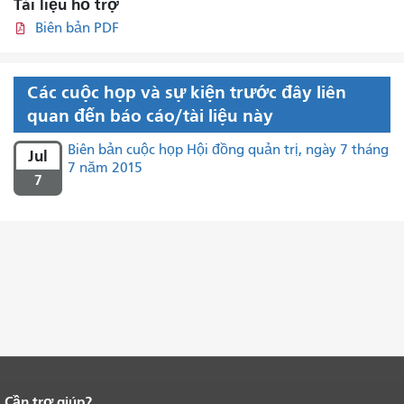
Tài liệu hỗ trợ
Biên bản PDF
Các cuộc họp và sự kiện trước đây liên
quan đến báo cáo/tài liệu này
Biên bản cuộc họp Hội đồng quản trị, ngày 7 tháng
Jul
7 năm 2015
7
Cần trợ giúp?
Kết thúc nội dung trang.
Phần còn lại