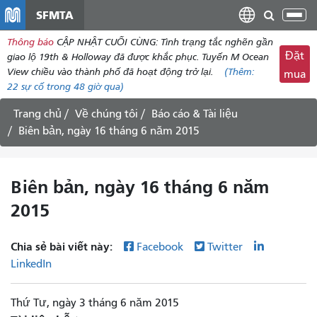
đến
SFMTA
Chu
nội
đổi
Thông báo
CẬP NHẬT CUỐI CÙNG: Tình trạng tắc nghẽn gần
dung
điề
Đặt
giao lộ 19th & Holloway đã được khắc phục. Tuyến M Ocean
hư
View chiều vào thành phố đã hoạt động trở lại.
(Thêm:
mua
22
sự cố trong 48 giờ qua)
Trang chủ
Về chúng tôi
Báo cáo & Tài liệu
Biên bản, ngày 16 tháng 6 năm 2015
Biên bản, ngày 16 tháng 6 năm
2015
Chia sẻ bài viết này:
Facebook
Twitter
LinkedIn
Thứ Tư, ngày 3 tháng 6 năm 2015