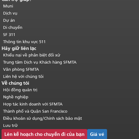
của trang này được lặp lại trên mọi
Muni
trang.
Quay lại đầu trang nội dung
Dịch vụ
chính
.
Dự án
Di chuyển
SF 311
Thông tin khu vực 511
Hãy giữ liên lạc
Khiếu nại về phân biệt đối xử
Trung tâm Dịch vụ Khách hàng SFMTA
Văn phòng SFMTA
Liên hệ với chúng tôi
Về chúng tôi
Hội đồng quản trị
Nghề nghiệp
Hợp tác kinh doanh với SFMTA
Thành phố và Quận San Francisco
Điều khoản sử dụng/Chính sách bảo mật
Lưu trữ
Lên kế hoạch cho chuyến đi của bạn
Giá vé