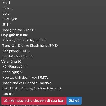
của trang này được lặp lại trên mọi
Muni
trang.
Quay lại đầu trang nội dung
Dịch vụ
chính
.
Dự án
Di chuyển
SF 311
Thông tin khu vực 511
Hãy giữ liên lạc
Khiếu nại về phân biệt đối xử
Trung tâm Dịch vụ Khách hàng SFMTA
Văn phòng SFMTA
Liên hệ với chúng tôi
Về chúng tôi
Hội đồng quản trị
Nghề nghiệp
Hợp tác kinh doanh với SFMTA
Thành phố và Quận San Francisco
Điều khoản sử dụng/Chính sách bảo mật
Lưu trữ
Lên kế hoạch cho chuyến đi của bạn
Giá vé