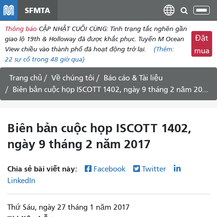
đến
SFMTA
Chu
nội
đổi
Thông báo
CẬP NHẬT CUỐI CÙNG: Tình trạng tắc nghẽn gần
dung
điề
Đặt
giao lộ 19th & Holloway đã được khắc phục. Tuyến M Ocean
hư
View chiều vào thành phố đã hoạt động trở lại.
(Thêm:
mua
22
sự cố trong 48 giờ qua)
Trang chủ
Về chúng tôi
Báo cáo & Tài liệu
Biên bản cuộc họp ISCOTT 1402, ngày 9 tháng 2 năm 2017
Biên bản cuộc họp ISCOTT 1402,
ngày 9 tháng 2 năm 2017
Chia sẻ bài viết này:
Facebook
Twitter
LinkedIn
Thứ Sáu, ngày 27 tháng 1 năm 2017