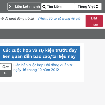
Liên kết nhanh
Tiếng Việt
Đặt
về đã hoạt động trở lại.
(Thêm:
32
sự cố trong 48 giờ
mua
Các cuộc họp và sự kiện trước đây
liên quan đến báo cáo/tài liệu này
Biên bản cuộc họp Hội đồng quản trị
Oct
ngày 16 tháng 10 năm 2012
16