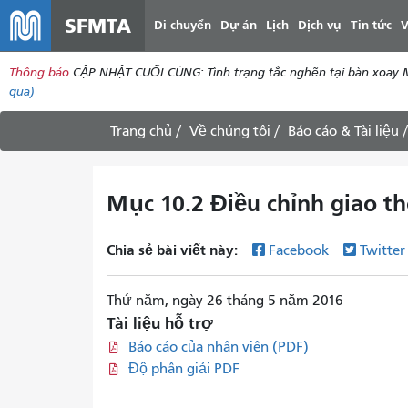
SFMTA
Di chuyển
Dự án
Lịch
Dịch vụ
Tin tức
V
Thông báo
CẬP NHẬT CUỐI CÙNG: Tình trạng tắc nghẽn tại bàn xoay Mar
qua)
Trang chủ
Về chúng tôi
Báo cáo & Tài liệu
Mục 10.2 Điều chỉnh giao t
Chia sẻ bài viết này:
Facebook
Twitte
Thứ năm, ngày 26 tháng 5 năm 2016
Tài liệu hỗ trợ
Báo cáo của nhân viên (PDF)
Độ phân giải PDF