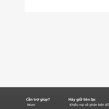
Cần trợ giúp?
Hãy giữ liên lạc
Kết
thúc
Muni
Khiếu nại về phân biệt đố