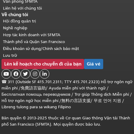
Văn phòng SFMTA
Liên hệ với chúng tôi
Về chúng tôi
Hội đồng quản trị
Nghề nghiệp
Hợp tác kinh doanh với SFMTA
Thành phố và Quận San Francisco
Điều khoản sử dụng/Chính sách bảo mật
Lưu trữ
Lên kế hoạch cho chuyến đi của bạn
Giá vé





☎
311 (Outside SF 415.701.2311; TTY 415.701.2323) Hỗ trợ ngôn ngữ
miễn phí /
免費語言協助
/
Ayuda miễn phí với thành ngữ
/
Бесплатная помощь переводчиков
/
Trợ giúp Thông dịch Miễn phí
/
Hỗ trợ ngôn ngữ học
miễn phí
/
無料の言語支援
/
무료 언어 지원
/
Libreng tulong para sa wikang Filipino
Bản quyền © 2013-2025 thuộc về Cơ quan Giao thông Vận tải Thành
phố San Francisco (SFMTA). Mọi quyền được bảo lưu.