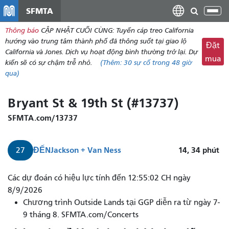
đến
SFMTA
Chu
nội
đổi
Thông báo
CẬP NHẬT CUỐI CÙNG: Tuyến cáp treo California
dung
điề
hướng vào trung tâm thành phố đã thông suốt tại giao lộ
Đặt
hư
California và Jones. Dịch vụ hoạt động bình thường trở lại. Dự
mua
kiến ​​sẽ có sự chậm trễ nhỏ.
(Thêm:
30
sự cố trong 48 giờ
qua)
Bryant St & 19th St (#13737)
SFMTA.com/13737
ĐẾN
Jackson + Van Ness
14, 34
phút
27
Các dự đoán có hiệu lực tính đến 12:55:02 CH ngày
8/9/2026
Chương trình Outside Lands tại GGP diễn ra từ ngày 7-
9 tháng 8. SFMTA.com/Concerts