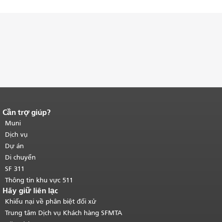
Cần trợ giúp?
Kết thúc nội dung trang.
Phần còn lại
của trang này được lặp lại trên mọi
Muni
trang.
Quay lại đầu trang nội dung
Dịch vụ
chính
.
Dự án
Di chuyển
SF 311
Thông tin khu vực 511
Hãy giữ liên lạc
Khiếu nại về phân biệt đối xử
Trung tâm Dịch vụ Khách hàng SFMTA