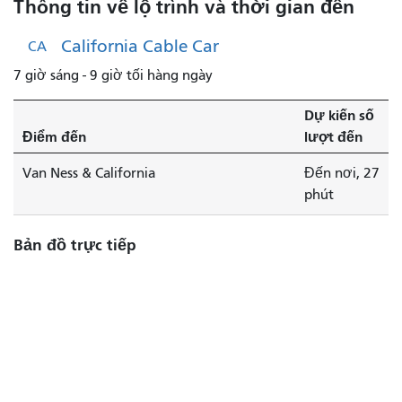
Thông tin về lộ trình và thời gian đến
Van
Ness
California Cable Car
CA
&
7 giờ sáng - 9 giờ tối hàng ngày
California
sắp
Dự kiến ​​số
ra
Điểm đến
lượt đến
mắt.
Van Ness & California
Đến nơi, 27
phút
Bản đồ trực tiếp