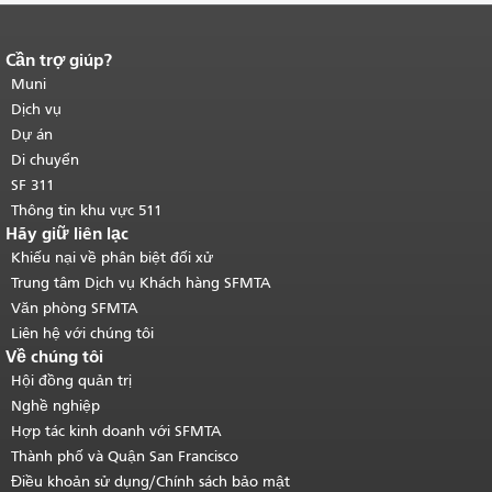
Cần trợ giúp?
Kết thúc nội dung trang.
Phần còn lại
của trang này được lặp lại trên mọi
Muni
trang.
Quay lại đầu trang nội dung
Dịch vụ
chính
.
Dự án
Di chuyển
SF 311
Thông tin khu vực 511
Hãy giữ liên lạc
Khiếu nại về phân biệt đối xử
Trung tâm Dịch vụ Khách hàng SFMTA
Văn phòng SFMTA
Liên hệ với chúng tôi
Về chúng tôi
Hội đồng quản trị
Nghề nghiệp
Hợp tác kinh doanh với SFMTA
Thành phố và Quận San Francisco
Điều khoản sử dụng/Chính sách bảo mật