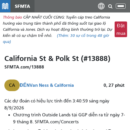
đến
SFMTA
Chu
nội
đổi
Thông báo
CẬP NHẬT CUỐI CÙNG: Tuyến cáp treo California
dung
điề
hướng vào trung tâm thành phố đã thông suốt tại giao lộ
Đặt
hư
California và Jones. Dịch vụ hoạt động bình thường trở lại. Dự
mua
kiến ​​sẽ có sự chậm trễ nhỏ.
(Thêm:
30
sự cố trong 48 giờ
qua)
California St & Polk St (#13888)
SFMTA.com/13888
ĐẾN
Van Ness & California
0, 27
phút
CA
Tuyến
Các dự đoán có hiệu lực tính đến 3:40:59 sáng ngày
cáp
8/9/2026
treo
Chương trình Outside Lands tại GGP diễn ra từ ngày 7-
California
9 tháng 8. SFMTA.com/Concerts
đến