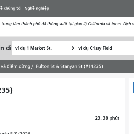
đến
ề chúng tôi
Nghề nghiệp
nội
dung
ung tâm thành phố đã thông suốt tại giao lộ California và Jones. Dịch vụ
Vị
Địa
n đi
Tôi
trí
điểm
muốn
bắt
kết
đi
đầu
thúc
 và điểm dừng
Fulton St & Stanyan St (#14235)
du
lịch
như
235)
thế
nào
23, 38
phút