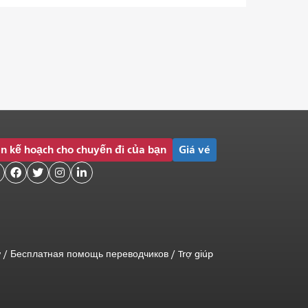
n kế hoạch cho chuyến đi của bạn
Giá vé




ữ
/
Бесплатная помощь переводчиков
/
Trợ giúp