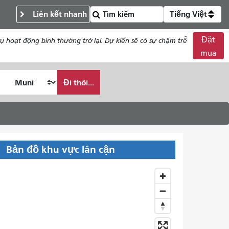
Liên kết nhanh
Tiếng Việt
Đặt
 hoạt động bình thường trở lại. Dự kiến ​​sẽ có sự chậm trễ
mua
Đi thôi...
Bản đồ khu vực lân cận