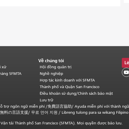
Về chúng tôi
Lê
i xử
Hội đồng quản trị

 hàng SFMTA
Nghề nghiệp
Hợp tác kinh doanh với SFMTA
Thành phố và Quận San Francisco
Điều khoản sử dụng/Chính sách bảo mật
Lưu trữ
ỗ trợ ngôn ngữ miễn phí /
免費語言協助
/
Ayuda miễn phí với thành ng
無料の言語支援
/
무료 언어 지원
/
Libreng tulong para sa wikang Filipino
Vận tải Thành phố San Francisco (SFMTA). Mọi quyền được bảo lưu.