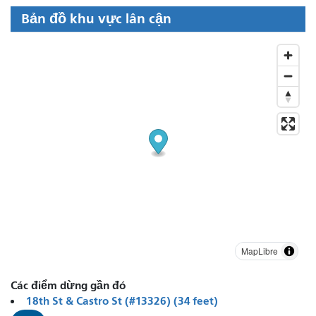
Bản đồ khu vực lân cận
MapLibre
Các điểm dừng gần đó
18th St & Castro St (#13326) (34 feet)