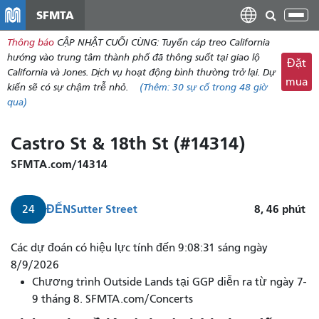
đến
SFMTA
Chu
nội
đổi
Thông báo
CẬP NHẬT CUỐI CÙNG: Tuyến cáp treo California
dung
điề
hướng vào trung tâm thành phố đã thông suốt tại giao lộ
Đặt
hư
California và Jones. Dịch vụ hoạt động bình thường trở lại. Dự
mua
kiến ​​sẽ có sự chậm trễ nhỏ.
(Thêm:
30
sự cố trong 48 giờ
qua)
Castro St & 18th St (#14314)
SFMTA.com/14314
ĐẾN
Sutter Street
8, 46
phút
24
Các dự đoán có hiệu lực tính đến 9:08:31 sáng ngày
8/9/2026
Chương trình Outside Lands tại GGP diễn ra từ ngày 7-
9 tháng 8. SFMTA.com/Concerts