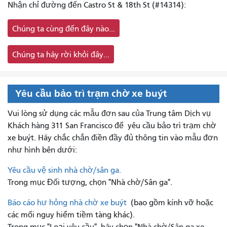
Nhận chỉ đường đến Castro St & 18th St (#14314):
Chúng ta cùng đến đây nào...
Chúng ta hãy rời khỏi đây...
Yêu cầu bảo trì trạm chờ xe buýt
Vui lòng sử dụng các mẫu đơn sau của Trung tâm Dịch vụ
Khách hàng 311 San Francisco để
yêu cầu bảo trì trạm chờ
xe buýt. Hãy chắc chắn điền đầy đủ thông tin vào mẫu đơn
như hình bên dưới:
Yêu cầu vệ sinh nhà chờ/sân ga.
Trong mục Đối tượng, chọn "Nhà chờ/Sân ga".
Báo cáo hư hỏng nhà chờ xe buýt
(bao gồm kính vỡ hoặc
các mối nguy hiểm tiềm tàng khác).
Trong mục "Loại yêu cầu", hãy chọn "Nhà chờ/Sân ga xe