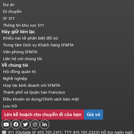
chính
.
Dự án
Di chuyển
SF 311
Thông tin khu vực 511
Hãy giữ liên lạc
Khiếu nại về phân biệt đối xử
Trung tâm Dịch vụ Khách hàng SFMTA
Văn phòng SFMTA
Liên hệ với chúng tôi
Về chúng tôi
Hội đồng quản trị
Nghề nghiệp
Hợp tác kinh doanh với SFMTA
Thành phố và Quận San Francisco
Điều khoản sử dụng/Chính sách bảo mật
Lưu trữ
Lên kế hoạch cho chuyến đi của bạn
Giá vé





☎
311 (Outside SF 415.701.2311; TTY 415.701.2323) Hỗ trợ ngôn ngữ