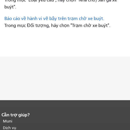
buýt".
Báo cáo về hành vi vẽ bậy trên trạm chờ xe buýt.
Trong mục Đối tượng, hãy chọn "Trạm chờ xe buýt".
Cần trợ giúp?
Kết thúc nội dung trang.
Phần còn lại
của trang này được lặp lại trên mọi
Muni
trang.
Quay lại đầu trang nội dung
Dịch vụ