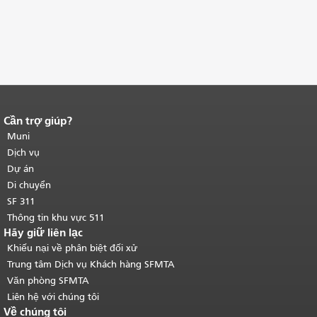
Cần trợ giúp?
Kết thúc nội dung trang.
Phần còn lại
của trang này được lặp lại trên mọi
Muni
trang.
Quay lại đầu trang nội dung
Dịch vụ
chính
.
Dự án
Di chuyển
SF 311
Thông tin khu vực 511
Hãy giữ liên lạc
Khiếu nại về phân biệt đối xử
Trung tâm Dịch vụ Khách hàng SFMTA
Văn phòng SFMTA
Liên hệ với chúng tôi
Về chúng tôi