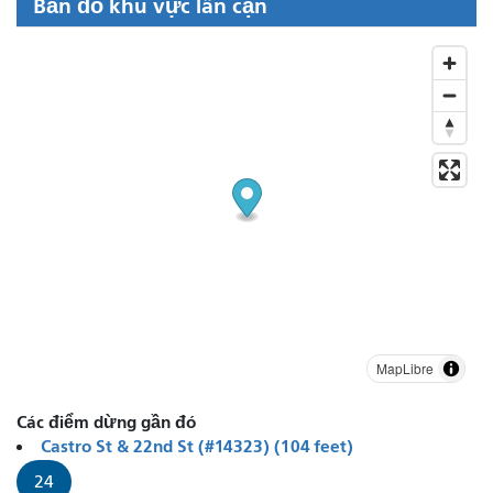
Bản đồ khu vực lân cận
MapLibre
Các điểm dừng gần đó
Castro St & 22nd St (#14323) (104 feet)
24