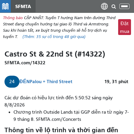
đến
SFMTA
Chu
nội
đổi
Thông báo
CẬP NHẬT: Tuyến T hướng Nam trên đường Third
dung
điề
Đặt
Street đang chuyển hướng tại giao lộ Third và Armstrong.
hư
Sau khi hoàn tất, xe buýt trung chuyển sẽ hỗ trợ dịch vụ
mua
tuyến T.
(Thêm:
35
sự cố trong 48 giờ qua)
Castro St & 22nd St (#14322)
SFMTA.com/14322
ĐẾN
Palou + Third Street
19, 31
phút
24
Các dự đoán có hiệu lực tính đến 5:50:52 sáng ngày
8/8/2026
Chương trình Outside Lands tại GGP diễn ra từ ngày 7-
9 tháng 8. SFMTA.com/Concerts
Thông tin về lộ trình và thời gian đến