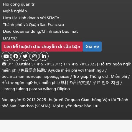
Hội đồng quản trị
Nghề nghiệp
Hợp tác kinh doanh với SFMTA
Thành phố và Quận San Francisco
Điều khoản sử dụng/Chính sách bảo mật
Lưu trữ
Lên kế hoạch cho chuyến đi của bạn
Giá vé





☎
311 (Outside SF 415.701.2311; TTY 415.701.2323) Hỗ trợ ngôn ngữ
miễn phí /
免費語言協助
/
Ayuda miễn phí với thành ngữ
/
Бесплатная помощь переводчиков
/
Trợ giúp Thông dịch Miễn phí
/
Hỗ trợ ngôn ngữ học
miễn phí
/
無料の言語支援
/
무료 언어 지원
/
Libreng tulong para sa wikang Filipino
Bản quyền © 2013-2025 thuộc về Cơ quan Giao thông Vận tải Thành
phố San Francisco (SFMTA). Mọi quyền được bảo lưu.