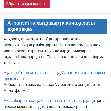
Абрантәи ҳдәықәлап...
Атранзиттә хыҵакырҭа аиҷаҳаразы
аҳәарақәа
Ҳаҳәоит, анаҩстәи 311 Сан-Францискотәи
ахәаахәҭыҩцәа рзыҟаҵаратә Центр аформақәа шәхы
иашәырхәа,
атранзиттә хыҵакырҭа аиҷаҳаразы
аҳәара ҟашәҵарц азы. Ҵаҟа ишаарԥшу еиԥш аформа
ҭажәгал:
Аҭахра Атранзиттә хыҵакырҭа/Атранзиттә платформа
арыцқьара
Аобект аҭыԥ азы, иалышәх "Атранзиттә хыҵакырҭа/
Аплатформа"
Аҳасабырба ԥхасҭахаз атранзиттә хыҵакырҭа
(аҵәца
ԥҽыха мамзаргьы даҽа шәарҭарақәак рыла)