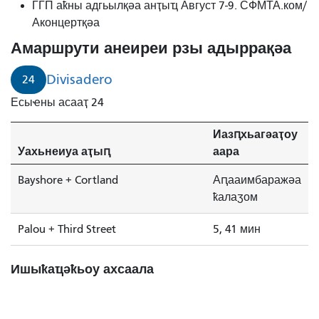
ГГП аҟны адгьылқәа анҭыҵ Август 7-9. СФМТА.ком/
Аконцертқәа
Амаршрути анеиреи рзы адыррақәа
Divisadero
24
Есыҽны асааҭ 24
Иазԥхьагәаҭоу
Уахьнеиуа аҭыԥ
аара
Bayshore + Cortland
Аԥааимбаражәа
ҟалаӡом
Palou + Third Street
5, 41 мин
Ишыҟаҵәҟьоу ахсаала