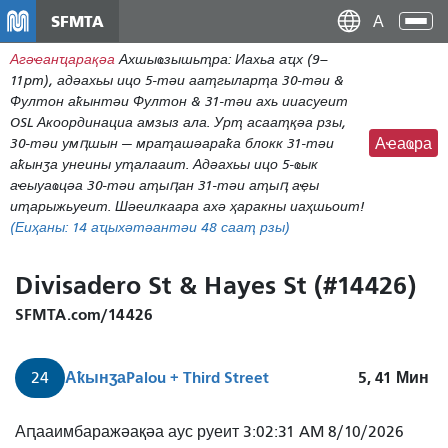
Нҳаи
SFMTA
Ана
Дан
аԥс
Агәҽанҵарақәа
Ахшыҩзышьҭра: Иахьа аҵх (9–
наи
11pm), адәахьы ицо 5-тәи ааҭгыларҭа 30-тәи &
дунг
Фултон аҟынтәи Фултон & 31-тәи ахь ииасуеит
OSL Акоординациа амзыз ала. Урҭ асааҭқәа рзы,
30-тәи умԥшын — мраҭашәараҟа блокк 31-тәи
Аҽаҩра
аҟынӡа унеины уҭалааит. Адәахьы ицо 5-ҩык
аҽыуаҩцәа 30-тәи аҭыԥан 31-тәи аҭыԥ аҿы
иҭарыжьуеит. Шәеилкаара ахә ҳаракны иаҳшьоит!
(Еиҳаны:
14
аҵыхәтәантәи 48 сааҭ рзы)
Divisadero St & Hayes St (#14426)
SFMTA.com/14426
Аҟынӡа
Palou + Third Street
5, 41
Мин
24
Аԥааимбаражәақәа аус руеит 3:02:31 AM 8/10/2026