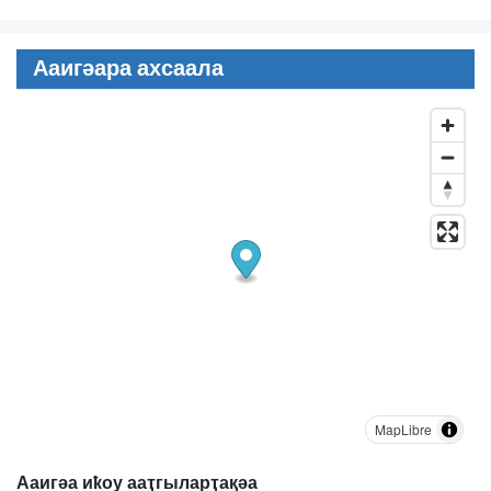
Ааигәара ахсаала
MapLibre
Ааигәа иҟоу ааҭгыларҭақәа