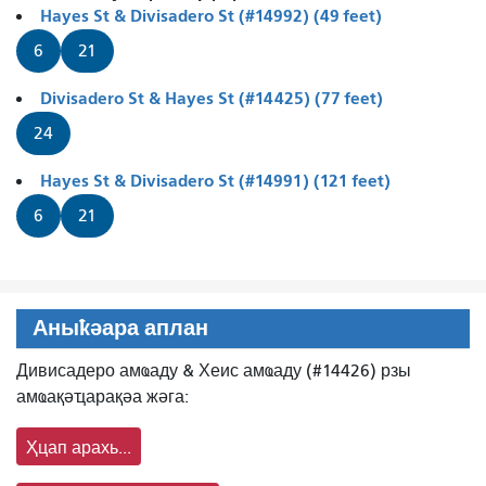
Hayes St & Divisadero St (#14992) (49 feet)
6
21
Divisadero St & Hayes St (#14425) (77 feet)
24
Hayes St & Divisadero St (#14991) (121 feet)
6
21
Аныҟәара аплан
Дивисадеро амҩаду & Хеис амҩаду (#14426) рзы
амҩақәҵарақәа жәга:
Ҳцап арахь...