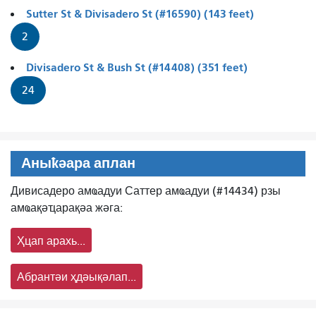
Sutter St & Divisadero St (#16590) (143 feet)
2
Divisadero St & Bush St (#14408) (351 feet)
24
Аныҟәара аплан
Дивисадеро амҩадуи Саттер амҩадуи (#14434) рзы
амҩақәҵарақәа жәга:
Ҳцап арахь...
Абрантәи ҳдәықәлап...