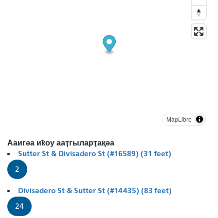
MapLibre
Ааигәа иҟоу ааҭгыларҭақәа
Sutter St & Divisadero St (#16589) (31 feet)
2
Divisadero St & Sutter St (#14435) (83 feet)
24