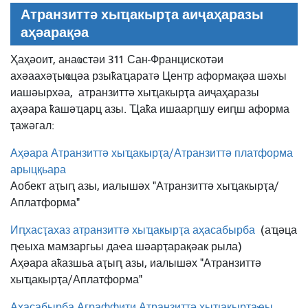
Атранзиттә хыҵакырҭа аиҷаҳаразы
аҳәарақәа
Ҳаҳәоит, анаҩстәи 311 Сан-Францискотәи
ахәаахәҭыҩцәа рзыҟаҵаратә Центр аформақәа шәхы
иашәырхәа,
атранзиттә хыҵакырҭа аиҷаҳаразы
аҳәара ҟашәҵарц азы. Ҵаҟа ишаарԥшу еиԥш аформа
ҭажәгал:
Аҳәара Атранзиттә хыҵакырҭа/Атранзиттә платформа
арыцқьара
Аобект аҭыԥ азы, иалышәх "Атранзиттә хыҵакырҭа/
Аплатформа"
Иԥхасҭахаз атранзиттә хыҵакырҭа аҳасабырба
(аҵәца
ԥҽыха мамзаргьы даҽа шәарҭарақәак рыла)
Аҳәара аҟазшьа аҭыԥ азы, иалышәх "Атранзиттә
хыҵакырҭа/Аплатформа"
Аҳасабырба Аграффити Атранзиттә хыҵакырҭаҿы