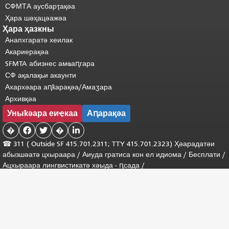
СФМТА аусбарҭақәа
Ҳара шәҳацәажәа
Ҳара ҳазкны
Анапхгаратә хеилак
Акариерақәа
SFMTA абизнес амҩаԥгара
СФ ақалақьи акаунти
Ахархәара аԥҟарақәа/Амаӡара
Архивқәа
Уныҟәара еиҿкаа
Аԥарақәа
�


�

☎ 311 (
Outside
SF 415.701.2311; TTY 415.701.2323) Ҳәарадатәи
абызшәатә цхыраара /
Аиуда гратиса
кон
ел
идиома
/
Бесплати
/
Ацхыраара
лингвистикатә
хәыда
-
ԥсада
/
Акопиразин © 2013-2025 Сан-Франциско ақалақьтә еиҭанагаратә
Агентра (SFMTA). Азинқәа зегьы хьчоуп.