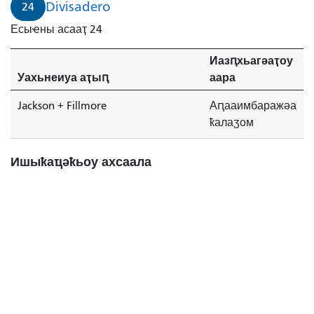
Divisadero
24
Есыҽны асааҭ 24
Иазԥхьагәаҭоу
Уахьнеиуа аҭыԥ
аара
Jackson + Fillmore
Аԥааимбаражәа
ҟалаӡом
Ишыҟаҵәҟьоу ахсаала