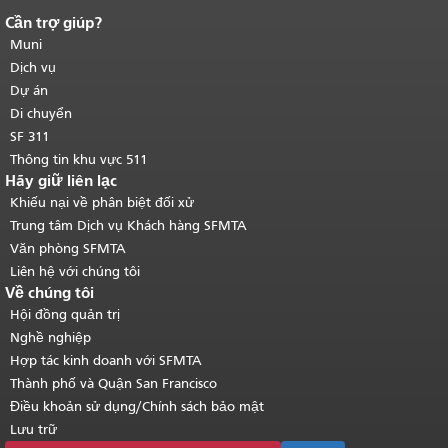
Cần trợ giúp?
Kết thúc nội dung trang.
Phần còn lại
của trang này được lặp lại trên mọi
Muni
trang.
Quay lại đầu trang nội dung
Dịch vụ
chính
.
Dự án
Di chuyển
SF 311
Thông tin khu vực 511
Hãy giữ liên lạc
Khiếu nại về phân biệt đối xử
Trung tâm Dịch vụ Khách hàng SFMTA
Văn phòng SFMTA
Liên hệ với chúng tôi
Về chúng tôi
Hội đồng quản trị
Nghề nghiệp
Hợp tác kinh doanh với SFMTA
Thành phố và Quận San Francisco
Điều khoản sử dụng/Chính sách bảo mật
Lưu trữ