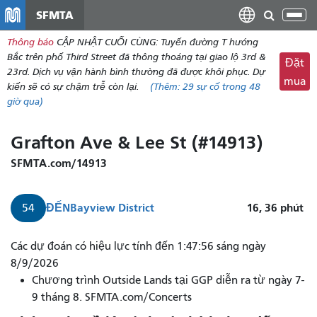
đến
SFMTA
Chu
nội
đổi
Thông báo
CẬP NHẬT CUỐI CÙNG: Tuyến đường T hướng
dung
điề
Bắc trên phố Third Street đã thông thoáng tại giao lộ 3rd &
Đặt
hư
23rd. Dịch vụ vận hành bình thường đã được khôi phục. Dự
mua
kiến ​​sẽ có sự chậm trễ còn lại.
(Thêm:
29
sự cố trong 48
giờ qua)
Grafton Ave & Lee St (#14913)
SFMTA.com/14913
ĐẾN
Bayview District
16, 36
phút
54
Các dự đoán có hiệu lực tính đến 1:47:56 sáng ngày
8/9/2026
Chương trình Outside Lands tại GGP diễn ra từ ngày 7-
9 tháng 8. SFMTA.com/Concerts