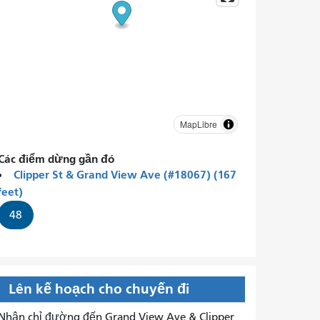
MapLibre
Các điểm dừng gần đó
Clipper St & Grand View Ave (#18067) (167
feet)
48
Lên kế hoạch cho chuyến đi
Nhận chỉ đường đến Grand View Ave & Clipper