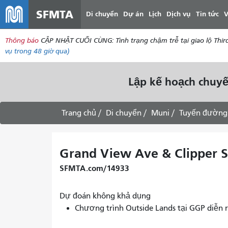
SFMTA
Di chuyển
Dự án
Lịch
Dịch vụ
Tin tức
V
Thông báo
CẬP NHẬT CUỐI CÙNG: Tình trạng chậm trễ tại giao lộ Thir
vụ
trong 48 giờ qua)
Lập kế hoạch chuyế
Trang chủ
Di chuyển
Muni
Tuyến đường
Grand View Ave & Clipper S
SFMTA.com/14933
Dự đoán không khả dụng
Chương trình Outside Lands tại GGP diễn 