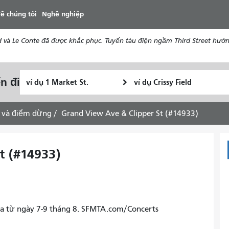
đến
ề chúng tôi
Nghề nghiệp
nội
dung
d và Le Conte đã được khắc phục. Tuyến tàu điện ngầm Third Street hướ
Vị
Địa
n đi
Tôi
trí
điểm
muốn
bắt
kết
đi
đầu
thúc
 và điểm dừng
Grand View Ave & Clipper St (#14933)
du
lịch
như
t (#14933)
thế
nào
ra từ ngày 7-9 tháng 8. SFMTA.com/Concerts