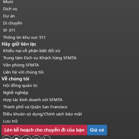
của trang này được lặp lại trên mọi
Muni
trang.
Quay lại đầu trang nội dung
Dịch vụ
chính
.
Dự án
Di chuyển
SF 311
Thông tin khu vực 511
Hãy giữ liên lạc
Khiếu nại về phân biệt đối xử
Trung tâm Dịch vụ Khách hàng SFMTA
Văn phòng SFMTA
Liên hệ với chúng tôi
Về chúng tôi
Hội đồng quản trị
Nghề nghiệp
Hợp tác kinh doanh với SFMTA
Thành phố và Quận San Francisco
Điều khoản sử dụng/Chính sách bảo mật
Lưu trữ
Lên kế hoạch cho chuyến đi của bạn
Giá vé