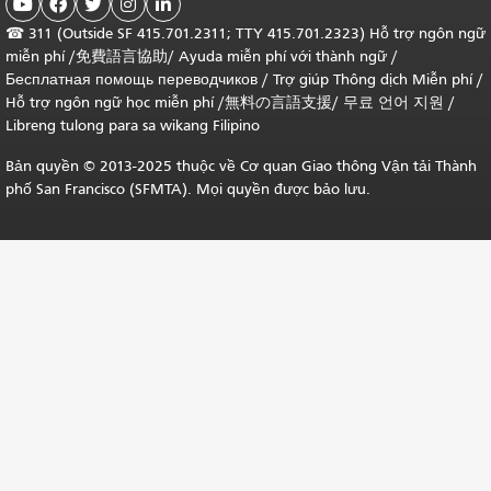





☎
311 (Outside SF 415.701.2311; TTY 415.701.2323) Hỗ trợ ngôn ngữ
miễn phí /
免費語言協助
/
Ayuda miễn phí với thành ngữ
/
Бесплатная помощь переводчиков
/
Trợ giúp Thông dịch Miễn phí
/
Hỗ trợ ngôn ngữ học
miễn phí
/
無料の言語支援
/
무료 언어 지원
/
Libreng tulong para sa wikang Filipino
Bản quyền © 2013-2025 thuộc về Cơ quan Giao thông Vận tải Thành
phố San Francisco (SFMTA). Mọi quyền được bảo lưu.