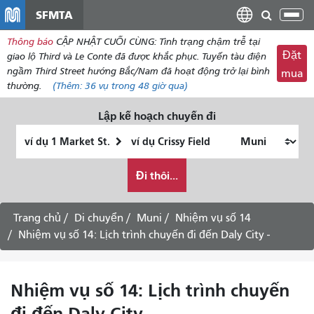
đến
SFMTA
Chu
nội
đổi
Thông báo
CẬP NHẬT CUỐI CÙNG: Tình trạng chậm trễ tại
dung
điề
Đặt
giao lộ Third và Le Conte đã được khắc phục. Tuyến tàu điện
hư
ngầm Third Street hướng Bắc/Nam đã hoạt động trở lại bình
mua
thường.
(Thêm:
36 vụ
trong 48 giờ qua)
Lập kế hoạch chuyến đi
Vị
Địa
trí
điểm
Tôi
bắt
kết
Đi thôi...
muốn
đầu
thúc
đi
du
Trang chủ
Di chuyển
Muni
Nhiệm vụ số 14
lịch
Nhiệm vụ số 14: Lịch trình chuyến đi đến Daly City -
như
thế
nào
Nhiệm vụ số 14: Lịch trình chuyến
đi đến Daly City -