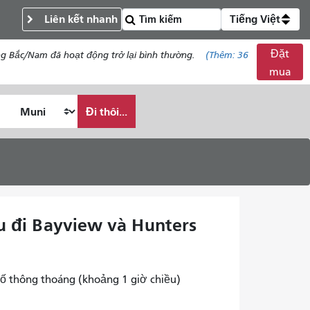
Liên kết nhanh
Tiếng Việt
Đặt
ng Bắc/Nam đã hoạt động trở lại bình thường.
(Thêm:
36
mua
Đi thôi...
ều đi Bayview và Hunters
ố thông thoáng (khoảng 1 giờ chiều)