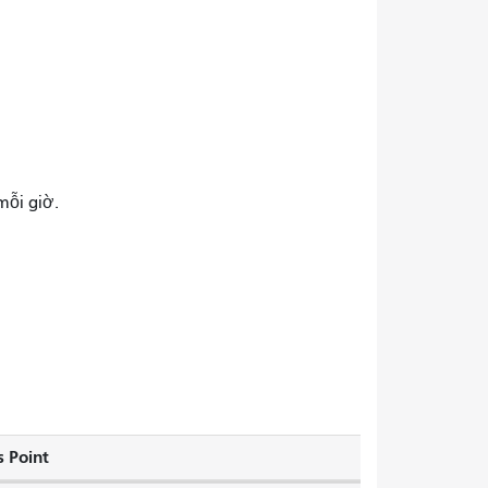
mỗi giờ.
 Point