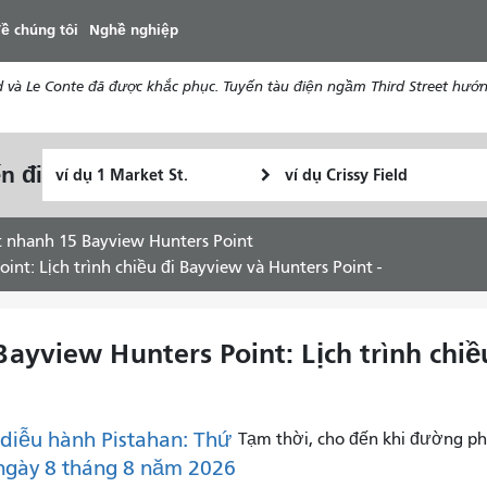
đến
ề chúng tôi
Nghề nghiệp
nội
dung
d và Le Conte đã được khắc phục. Tuyến tàu điện ngầm Third Street hướ
Vị
Địa
n đi
Tôi
trí
điểm
muốn
bắt
kết
đi
đầu
thúc
t nhanh 15 Bayview Hunters Point
du
nt: Lịch trình chiều đi Bayview và Hunters Point -
lịch
như
thế
ayview Hunters Point: Lịch trình chi
nào
diễu hành Pistahan: Thứ
Tạm thời, cho đến khi đường ph
ngày 8 tháng 8 năm 2026