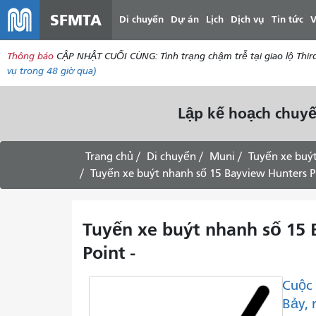
SFMTA
Di chuyển
Dự án
Lịch
Dịch vụ
Tin tức
V
Thông báo
CẬP NHẬT CUỐI CÙNG: Tình trạng chậm trễ tại giao lộ Thir
vụ
trong 48 giờ qua)
Lập kế hoạch chuyế
Trang chủ
Di chuyển
Muni
Tuyến xe buý
Tuyến xe buýt nhanh số 15 Bayview Hunters Poi
Tuyến xe buýt nhanh số 15 B
Point -
Cuộc 
Bảy, 