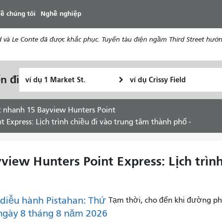
đến
ề chúng tôi
Nghề nghiệp
nội
dung
d và Le Conte đã được khắc phục. Tuyến tàu điện ngầm Third Street hướ
Vị
Địa
n đi
Tôi
trí
điểm
muốn
bắt
kết
đi
đầu
thúc
t nhanh 15 Bayview Hunters Point
du
 Express: Lịch trình chiều đi vào trung tâm thành phố -
lịch
như
thế
iew Hunters Point Express: Lịch trình
nào
diễu hành Pistahan: Thứ
Tạm thời, cho đến khi đường ph
ngày 8 tháng 8 năm 2026