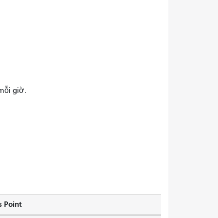
mỗi giờ.
 Point