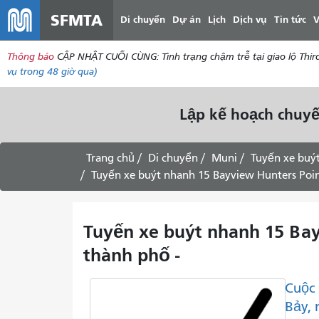
SFMTA
Di chuyển
Dự án
Lịch
Dịch vụ
Tin tức
V
Thông báo
CẬP NHẬT CUỐI CÙNG: Tình trạng chậm trễ tại giao lộ Thir
vụ
trong 48 giờ qua)
Lập kế hoạch chuyế
Trang chủ
Di chuyển
Muni
Tuyến xe buý
Tuyến xe buýt nhanh 15 Bayview Hunters Point
Tuyến xe buýt nhanh 15 Bayv
thành phố -
Cuộc 
Bảy, 