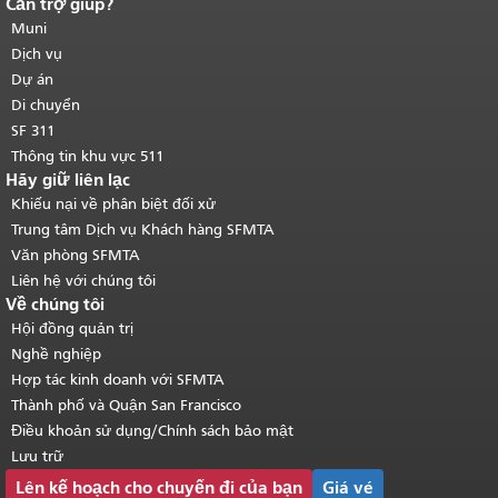
Cần trợ giúp?
Kết thúc nội dung trang.
Phần còn lại
của trang này được lặp lại trên mọi
Muni
trang.
Quay lại đầu trang nội dung
Dịch vụ
chính
.
Dự án
Di chuyển
SF 311
Thông tin khu vực 511
Hãy giữ liên lạc
Khiếu nại về phân biệt đối xử
Trung tâm Dịch vụ Khách hàng SFMTA
Văn phòng SFMTA
Liên hệ với chúng tôi
Về chúng tôi
Hội đồng quản trị
Nghề nghiệp
Hợp tác kinh doanh với SFMTA
Thành phố và Quận San Francisco
Điều khoản sử dụng/Chính sách bảo mật
Lưu trữ
Lên kế hoạch cho chuyến đi của bạn
Giá vé