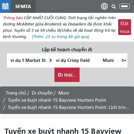
đến
SFMTA
Chu
nội
đổi
Thông báo
CẬP NHẬT CUỐI CÙNG: Tình trạng tắc nghẽn trên
dung
điề
Đặt
đường McAllister giữa Broderick và Divisadero đã được khắc
hư
phục. Tuyến số 5 và 5R chiều đi/chiều về đã hoạt động trở lại
mua
bình thường.
(Thêm:
25 vụ
trong 48 giờ qua)
Lập kế hoạch chuyến đi
Vị
Địa
trí
điểm
Tôi
bắt
kết
Đi thôi...
muốn
đầu
thúc
đi
du
Trang chủ
Di chuyển
Muni
lịch
Tuyến xe buýt nhanh 15 Bayview Hunters Point
như
Tuyến xe buýt nhanh 15 Bayview Hunters Point: Lịch trình chiều đi vào trung tâm thành phố - Ngày 13 tháng 8 năm 2026
thế
nào
Tuyến xe buýt nhanh 15 Bayview