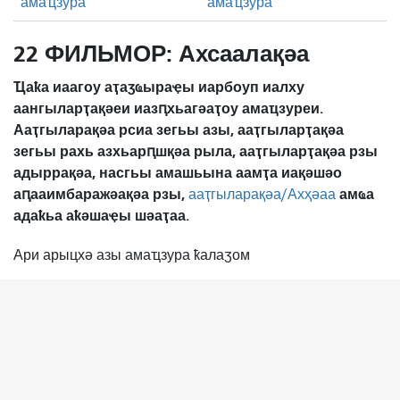
амаҵзура
амаҵзура
22 ФИЛЬМОР: Ахсаалақәа
Ҵаҟа иаагоу аҭаӡҩыраҿы иарбоуп иалху
аангыларҭақәеи иазԥхьагәаҭоу амаҵзуреи.
Ааҭгыларақәа рсиа зегьы азы, ааҭгыларҭақәа
зегьы рахь азхьарԥшқәа рыла, ааҭгыларҭақәа рзы
адыррақәа, насгьы амашьына аамҭа иақәшәо ​​
аԥааимбаражәақәа рзы,
амҩа
ааҭгыларақәа/Ахҳәаа
адаҟьа аҟәшаҿы шәаҭаа.
Ари арыцхә азы амаҵзура ҟалаӡом