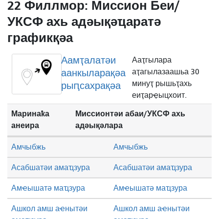
22 Филлмор: Миссион Беи/
УКСФ ахь адәықәҵаратә
графикқәа
Аамҭалатәи
Ааҭгылара
аанкыларақәа
аҭагылазаашьа 30
минуҭ рышьҭахь
рыԥсахрақәа
еиҭарҿыцхоит.
Маринаҟа
Миссионтәи абаи/УКСФ ахь
анеира
адәықәлара
Амчыбжь
Амчыбжь
Асабшатәи амаҵзура
Асабшатәи амаҵзура
Амҽышатә маҵзура
Амҽышатә маҵзура
Ашкол амш аҽнытәи
Ашкол амш аҽнытәи