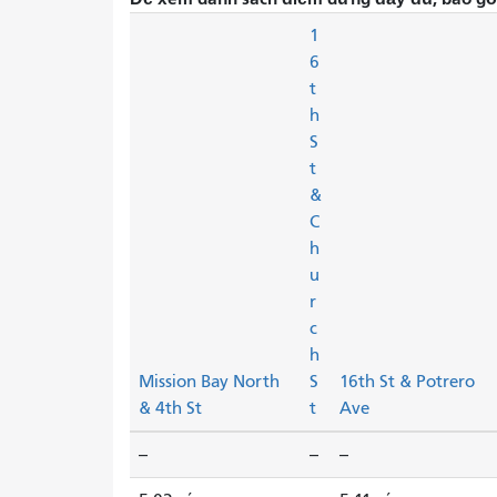
1
6
t
h
S
t
&
C
h
u
r
c
h
Mission Bay North
S
16th St & Potrero
& 4th St
t
Ave
--
--
--