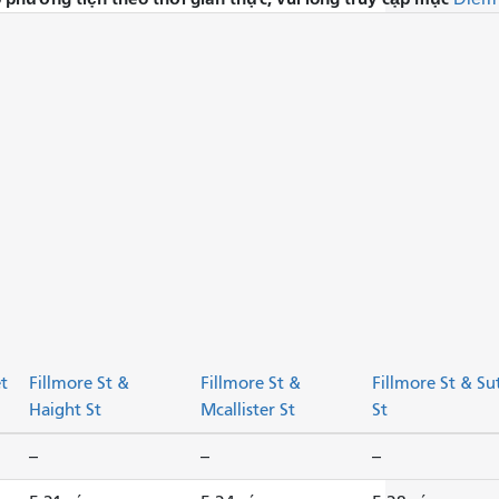
t
Fillmore St &
Fillmore St &
Fillmore St & Su
Haight St
Mcallister St
St
--
--
--