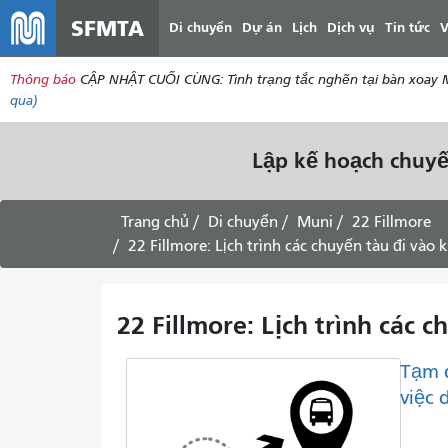
SFMTA
Di chuyển
Dự án
Lịch
Dịch vụ
Tin tức
V
Thông báo
CẬP NHẬT CUỐI CÙNG: Tình trạng tắc nghẽn tại bàn xoay Mar
qua)
Lập kế hoạch chuyế
Trang chủ
Di chuyển
Muni
22 Fillmore
22 Fillmore: Lịch trình các chuyến tàu đi vào 
22 Fillmore: Lịch trình các 
Tạm 
việc 