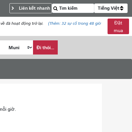
Liên kết nhanh
Tiếng Việt
Đặt
về đã hoạt động trở lại.
(Thêm:
32
sự cố trong 48 giờ
mua
Đi thôi...
mỗi giờ.