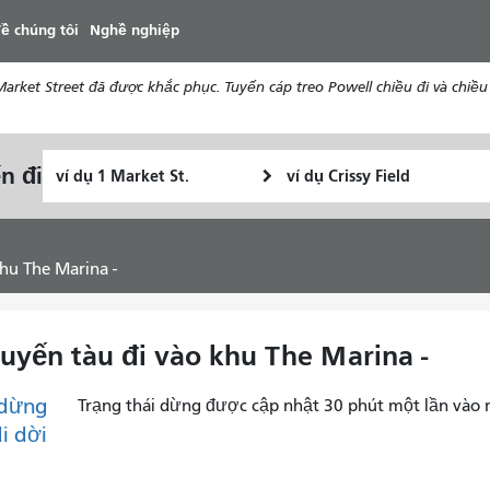
đến
ề chúng tôi
Nghề nghiệp
nội
dung
ket Street đã được khắc phục. Tuyến cáp treo Powell chiều đi và chiều 
Vị
Địa
n đi
Tôi
trí
điểm
muốn
bắt
kết
đi
đầu
thúc
du
khu The Marina -
lịch
như
thế
chuyến tàu đi vào khu The Marina -
nào
dừng
Trạng thái dừng được cập nhật 30 phút một lần vào 
di dời