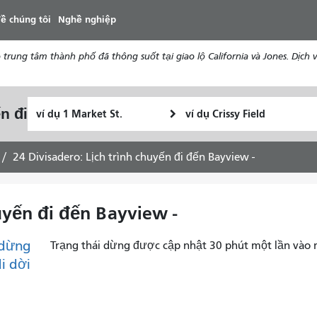
đến
ề chúng tôi
Nghề nghiệp
nội
dung
ung tâm thành phố đã thông suốt tại giao lộ California và Jones. Dịch vụ
Vị
Địa
n đi
Tôi
trí
điểm
muốn
bắt
kết
đi
đầu
thúc
24 Divisadero: Lịch trình chuyến đi đến Bayview -
du
lịch
như
huyến đi đến Bayview -
thế
nào
dừng
Trạng thái dừng được cập nhật 30 phút một lần vào 
di dời