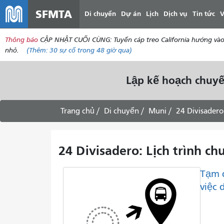
SFMTA
Di chuyển
Dự án
Lịch
Dịch vụ
Tin tức
V
Thông báo
CẬP NHẬT CUỐI CÙNG: Tuyến cáp treo California hướng vào tr
nhỏ.
(Thêm:
30
sự cố trong 48 giờ qua)
Lập kế hoạch chuyế
Trang chủ
Di chuyển
Muni
24 Divisadero
24 Divisadero: Lịch trình c
Tạm 
việc 